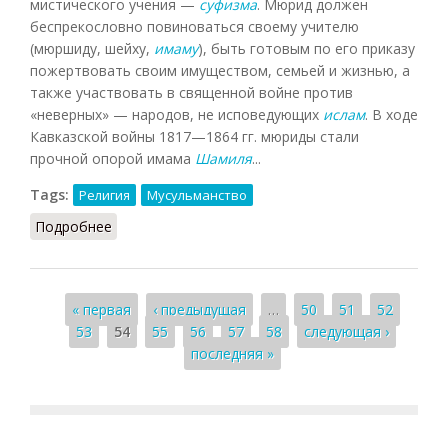
мистического учения —
суфизма
. Мюрид должен
беспрекословно повиноваться своему учителю
(мюршиду, шейху,
имаму
), быть готовым по его приказу
пожертвовать своим имуществом, семьей и жизнью, а
также участвовать в священной войне против
«неверных» — народов, не исповедующих
ислам
. В ходе
Кавказской войны 1817—1864 гг. мюриды стали
прочной опорой имама
Шамиля
...
Tags:
Религия
Мусульманство
Подробнее
о Мюридизм (Орлов , 2012)
Страницы
« первая
‹ предыдущая
…
50
51
52
53
54
55
56
57
58
следующая ›
последняя »