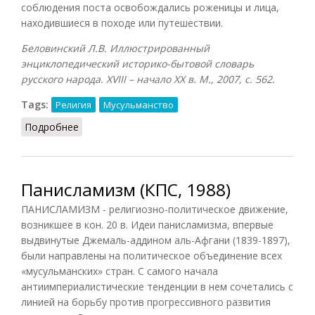
соблюдения поста освобождались роженицы и лица,
находившиеся в походе или путешествии.
Беловинский Л.В. Иллюстрированный
энциклопедический историко-бытовой словарь
русского народа.
XVIII – начало
XX в. М., 2007, с. 562.
Tags:
Религия
Мусульманство
Подробнее
о Рамадан (Беловинский, 2007)
Панисламизм (КПС, 1988)
ПАНИСЛАМИЗМ - религиозно-политическое движение,
возникшее в кон. 20 в. Идеи панисламизма, впервые
выдвинутые Джемаль-аддином аль-Афгани (1839-1897),
были направлены на политическое объединение всех
«мусульманских» стран. С самого начала
антиимпериалистические тенденции в нем сочетались с
линией на борьбу против прогрессивного развития