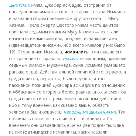
шиитский
имам, Джафар ас-Садик, отстранил от
наследования имамата своего старшего сына Исмаила
и назначил своим преемником другого сына — Мусу
Казима. После смерти шестого имама часть шиитов
признала седьмым имамом Мусу Казима — их стали
называть имамитами или, позднее, иснаашаритами
(«двенадцатеричниками», ибо всего имамов у них было
12). Сторонники Исмаила,
исмаилиты
, считавшие его
отстранение от права на
имамат
незаконным, признали
седьмым имамом Мухаммеда, сына Исмаила (умершего
раньше отца). Действительной причиной этого раскола
среди шиитов, вероятно, было недовольство
пассивной позицией Джафара ас-Садика по отношению
к Аббасидам со стороны более радикальных элементов
среди шиитов и их стремление к активным действиям,
ибо к тому времени, как сказано выше, области
халифата были охвачены
народными движениями
. Так
появилась новая ветвь шиизма — исмаилиты. Со
временем они разделились еще на две подсекты. Одна
из них (фатимидские исмаилиты, каких назвали