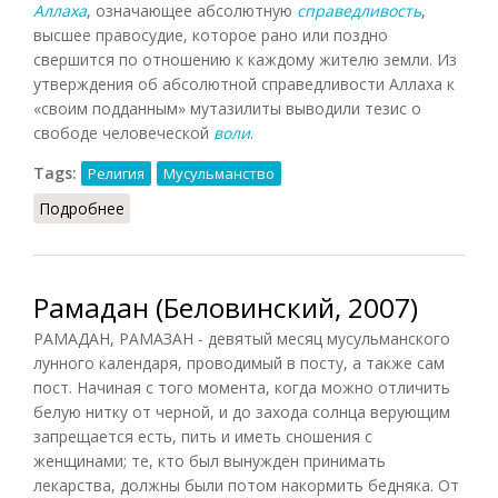
Аллаха
, означающее абсолютную
справедливость
,
высшее правосудие, которое рано или поздно
свершится по отношению к каждому жителю земли. Из
утверждения об абсолютной справедливости Аллаха к
«своим подданным» мутазилиты выводили тезис о
свободе человеческой
воли
.
Tags:
Религия
Мусульманство
Подробнее
о Адль
Рамадан (Беловинский, 2007)
РАМАДАН, РАМАЗАН - девятый месяц мусульманского
лунного календаря, проводимый в посту, а также сам
пост. Начиная с того момента, когда можно отличить
белую нитку от черной, и до захода солнца верующим
запрещается есть, пить и иметь сношения с
женщинами; те, кто был вынужден принимать
лекарства, должны были потом накормить бедняка. От