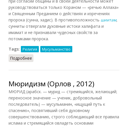
при согласии общины и в своей деятельности может
руководствоваться только Кораном — «речью Аллаха»
и Священным Преданием о действиях и изречениях
пророка (сунна, хадис). В противоположность
шиитам
,
сунниты отвергали духовные истоки халифата и
имамат и не признавали чудесных свойств за
потомками пророка.
Tags:
Религия
Мусульманство
Подробнее
о Суннизм (Подопригора, 2013)
Мюридизм (Орлов , 2012)
МЮРИД (арабск. — мурид — стремящийся, желающий;
переносное значение — ученик, добровольный
последователь) — мусульманин, «ищущий путь к
спасению», посвятивший себя духовному
совершенствованию, строго соблюдающий все правила
ислама и стремящийся овладеть основами