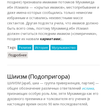
позднее) признавала имамами потомков Мухаммеда
ибн Исмаила — «скрытых имамов», местопребывание и
даже имена которых сообщались только немногим
избранным и оставались неизвестными массе
сектантов. Другая подсекта учила, что имамов должно
быть всего семь, поэтому Мухаммед ибн Исмаил
должен считаться последним имамом («семеричники»,
позднее их назвали
карматами
)...
Tags:
Религия
История
Мусульманство
Подробнее
о Исмаилиты и карматы (ИСЗАвСВ, 1970)
Шиизм (Подопригора)
ШИИЗМ [араб, шиа — группа приверженцев, партия] —
общее обозначение различных ответвлений
ислама
,
признающих особую роль Али, зятя Мухаммеда как его
духовного преемника и толкователя его учения (в
настоящее время около 90 млн последователей,