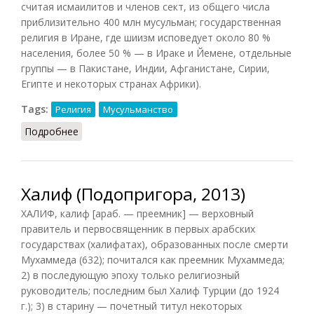
считая исмаилитов и членов сект, из общего числа
приблизительно 400 млн мусульман; государственная
религия в Иране, где шиизм исповедует около 80 %
населения, более 50 % — в Ираке и Йемене, отдельные
группы — в Пакистане, Индии, Афганистане, Сирии,
Египте и некоторых странах Африки).
Tags:
Религия
Мусульманство
Подробнее
о Шиизм (Подопригора)
Халиф (Подопригора, 2013)
ХАЛИФ, калиф [араб. — преемник] — верховный
правитель и первосвященник в первых арабских
государствах (халифатах), образованных после смерти
Мухаммеда (632); почитался как преемник Мухаммеда;
2) в последующую эпоху только религиозный
руководитель; последним был Халиф Турции (до 1924
г.); 3) в старину — почетный титул некоторых