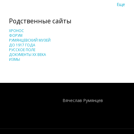
Еще
Родственные сайты
ХРОНОС
ФОРУМ
РУМЯНЦЕВСКИЙ МУЗЕЙ
ДО 1917 ГОДА
РУССКОЕ ПОЛЕ
ДОКУМЕНТЫ XX ВЕКА
ИЗМЫ
Понятия И Категории - Исторический Проект ХРОНОС
WEB-редактор
Вячеслав Румянцев