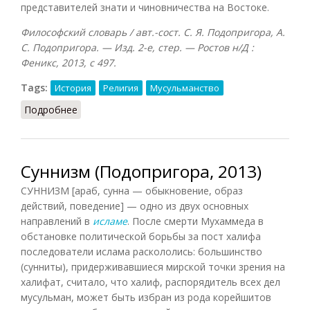
представителей знати и чиновничества на Востоке.
Философский словарь / авт.-сост. С. Я. Подопригора, А.
С. Подопригора. — Изд. 2-е, стер. — Ростов н/Д :
Феникс, 2013, с 497.
Tags:
История
Религия
Мусульманство
Подробнее
о Халиф (Подопригора, 2013)
Суннизм (Подопригора, 2013)
СУННИЗМ [араб, сунна — обыкновение, образ
действий, поведение] — одно из двух основных
направлений в
исламе
. После смерти Мухаммеда в
обстановке политической борьбы за пост халифа
последователи ислама раскололись: большинство
(сунниты), придерживавшиеся мирской точки зрения на
халифат, считало, что халиф, распорядитель всех дел
мусульман, может быть избран из рода корейшитов