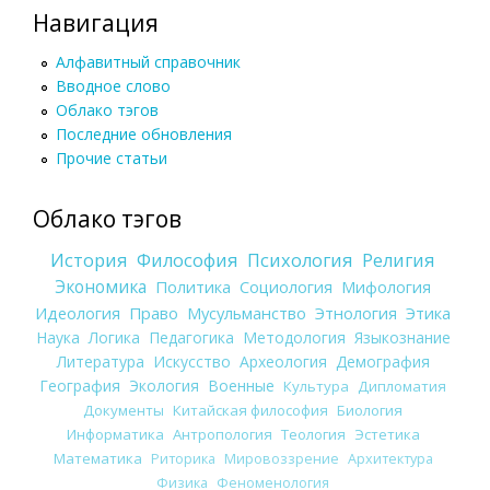
Навигация
Алфавитный справочник
Вводное слово
Облако тэгов
Последние обновления
Прочие статьи
Облако тэгов
История
Философия
Психология
Религия
Экономика
Политика
Социология
Мифология
Идеология
Право
Мусульманство
Этнология
Этика
Наука
Логика
Педагогика
Методология
Языкознание
Литература
Искусство
Археология
Демография
География
Экология
Военные
Культура
Дипломатия
Документы
Китайская философия
Биология
Информатика
Антропология
Теология
Эстетика
Математика
Риторика
Мировоззрение
Архитектура
Физика
Феноменология