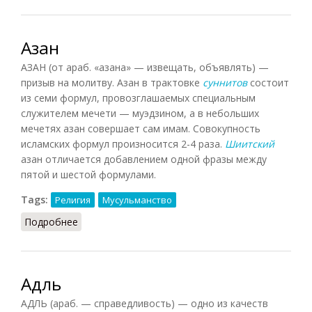
Азан
АЗАН (от араб. «азана» — извещать, объявлять) —
призыв на молитву. Азан в трактовке
суннитов
состоит
из семи формул, провозглашаемых специальным
служителем мечети — муэдзином, а в небольших
мечетях азан совершает сам имам. Совокупность
исламских формул произносится 2-4 раза.
Шиитский
азан отличается добавлением одной фразы между
пятой и шестой формулами.
Tags:
Религия
Мусульманство
Подробнее
о Азан
Адль
АДЛЬ (араб. — справедливость) — одно из качеств