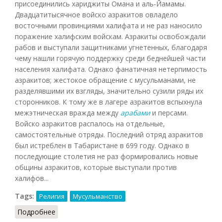
присоединились хариджиты Омана и аль-Йамамы.
Двадцатитысячное войско азракитов овладело
восточными провинциями халифата и не раз наносило
поражение халифским войскам. Азракиты освобождали
рабов и выступали защитниками угнетенных, благодаря
чему нашли горячую поддержку среди беднейшей части
населения халифата. Однако фанатичная нетерпимость
азракитов; жестокое обращение с мусульманами, не
разделявшими их взгляды, значительно сузили ряды их
сторонников. К тому же в лагере азракитов вспыхнула
межэтническая вражда между
арабами
и персами.
Войско азракитов распалось на отдельные,
самостоятельные отряды. Последний отряд азракитов
был истреблен в Табаристане в 699 году. Однако в
последующие столетия не раз формировались новые
общины азракитов, которые выступали против
халифов...
Tags:
Религия
Мусульманство
Подробнее
о Азракиты