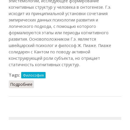
эпистемологии, исследующее формирование
когнитивных структур у человека в онтогенезе. Г.э.
исходит из принципиальной установки сочетания
эмпирических данных психологии развития и
логического подхода, с помощью которого
формализуются этапы или периоды когнитивного
развития. Основоположником Г.э. является
швейцарский психолог и философ Ж. Пиаже. Пиаже
солидарен с Кантом по поводу активной
конструирующей роли субъекта, но отрицает
статичность когнитивных структур.
Tags:
Философия
Подробнее
о Генетическая эпистемология