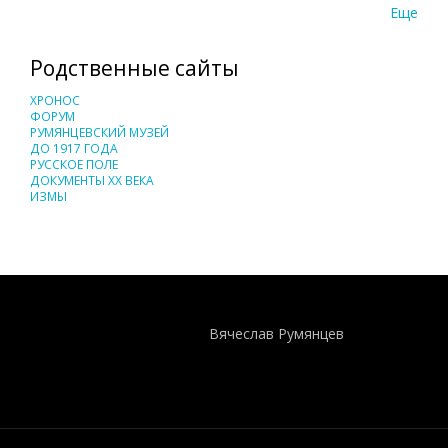
Еще
Родственные сайты
ХРОНОС
ФОРУМ
РУМЯНЦЕВСКИЙ МУЗЕЙ
ДО 1917 ГОДА
РУССКОЕ ПОЛЕ
ДОКУМЕНТЫ XX ВЕКА
ИЗМЫ
Понятия И Категории - Исторический Проект ХРОНОС
WEB-редактор
Вячеслав Румянцев