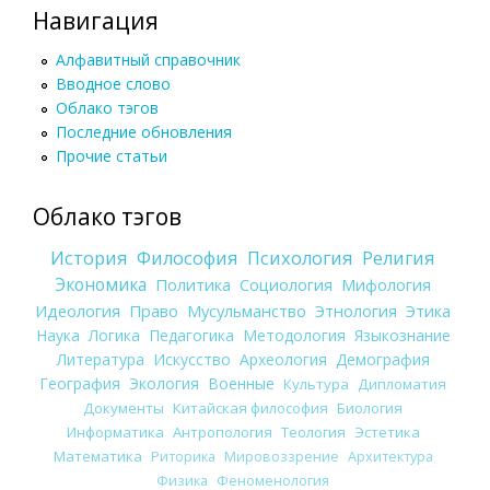
Навигация
Алфавитный справочник
Вводное слово
Облако тэгов
Последние обновления
Прочие статьи
Облако тэгов
История
Философия
Психология
Религия
Экономика
Политика
Социология
Мифология
Идеология
Право
Мусульманство
Этнология
Этика
Наука
Логика
Педагогика
Методология
Языкознание
Литература
Искусство
Археология
Демография
География
Экология
Военные
Культура
Дипломатия
Документы
Китайская философия
Биология
Информатика
Антропология
Теология
Эстетика
Математика
Риторика
Мировоззрение
Архитектура
Физика
Феноменология