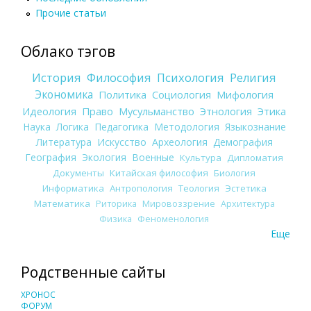
Прочие статьи
Облако тэгов
История
Философия
Психология
Религия
Экономика
Политика
Социология
Мифология
Идеология
Право
Мусульманство
Этнология
Этика
Наука
Логика
Педагогика
Методология
Языкознание
Литература
Искусство
Археология
Демография
География
Экология
Военные
Культура
Дипломатия
Документы
Китайская философия
Биология
Информатика
Антропология
Теология
Эстетика
Математика
Риторика
Мировоззрение
Архитектура
Физика
Феноменология
Еще
Родственные сайты
ХРОНОС
ФОРУМ