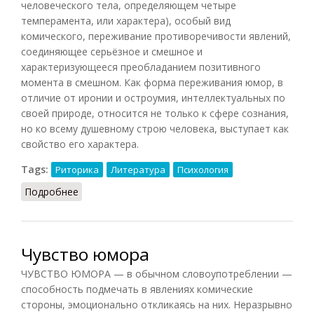
человеческого тела, определяющем четыре
темперамента, или характера), особый вид
комического, переживание противоречивости явлений,
соединяющее серьёзное и смешное и
характеризующееся преобладанием позитивного
момента в смешном. Как форма переживания юмор, в
отличие от иронии и остроумия, интеллектуальных по
своей природе, относится не только к сфере сознания,
но ко всему душевному строю человека, выступает как
свойство его характера.
Tags:
Риторика
Литература
Психология
Подробнее
о Юмор (Ильичёв, 1983)
Чувство юмора
ЧУВСТВО ЮМОРА — в обычном словоупотреблении —
способность подмечать в явлениях комические
стороны, эмоционально откликаясь на них. Неразрывно