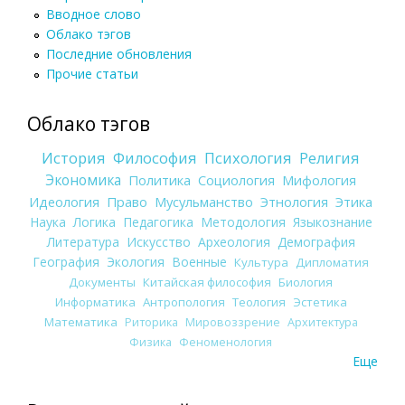
Вводное слово
Облако тэгов
Последние обновления
Прочие статьи
Облако тэгов
История
Философия
Психология
Религия
Экономика
Политика
Социология
Мифология
Идеология
Право
Мусульманство
Этнология
Этика
Наука
Логика
Педагогика
Методология
Языкознание
Литература
Искусство
Археология
Демография
География
Экология
Военные
Культура
Дипломатия
Документы
Китайская философия
Биология
Информатика
Антропология
Теология
Эстетика
Математика
Риторика
Мировоззрение
Архитектура
Физика
Феноменология
Еще