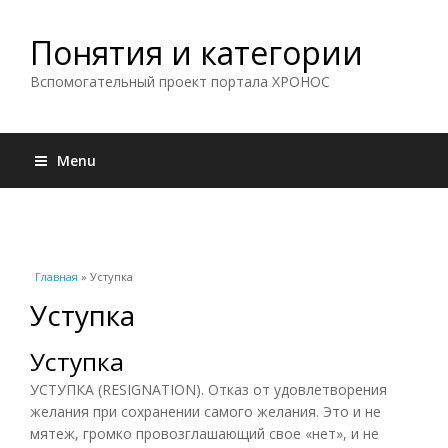
Понятия и категории
Вспомогательный проект портала ХРОНОС
Menu
Вы здесь
Главная
» Уступка
Уступка
Уступка
УСТУПКА (RESIGNATION). Отказ от удовлетворения
желания при сохранении самого желания. Это и не
мятеж, громко провозглашающий свое «нет», и не