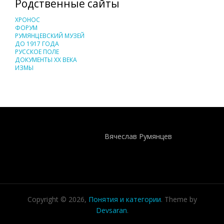
Родственные сайты
ХРОНОС
ФОРУМ
РУМЯНЦЕВСКИЙ МУЗЕЙ
ДО 1917 ГОДА
РУССКОЕ ПОЛЕ
ДОКУМЕНТЫ XX ВЕКА
ИЗМЫ
Понятия И Категории - Исторический Проект ХРОНОС
WEB-редактор
Вячеслав Румянцев
Copyright © 2026,
Понятия и категории
. Theme by
Devsaran
.