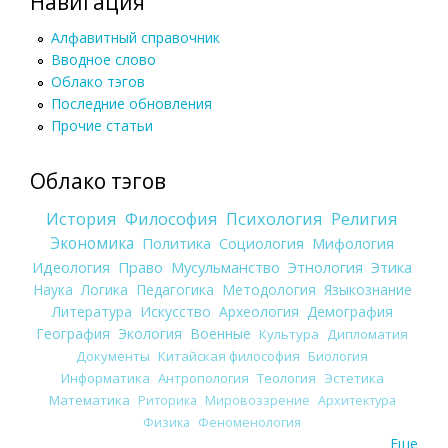
Навигация
Алфавитный справочник
Вводное слово
Облако тэгов
Последние обновления
Прочие статьи
Облако тэгов
История
Философия
Психология
Религия
Экономика
Политика
Социология
Мифология
Идеология
Право
Мусульманство
Этнология
Этика
Наука
Логика
Педагогика
Методология
Языкознание
Литература
Искусство
Археология
Демография
География
Экология
Военные
Культура
Дипломатия
Документы
Китайская философия
Биология
Информатика
Антропология
Теология
Эстетика
Математика
Риторика
Мировоззрение
Архитектура
Физика
Феноменология
Еще