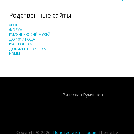
Родственные сайты
ХРОНОС
ФОРУМ
РУМЯНЦЕВСКИЙ МУЗЕЙ
ДО 1917 ГОДА
РУССКОЕ ПОЛЕ
ДОКУМЕНТЫ XX ВЕКА
ИЗМЫ
Понятия И Категории - Исторический Проект ХРОНОС
WEB-редактор
Вячеслав Румянцев
Copyright © 2026,
Понятия и категории
. Theme by