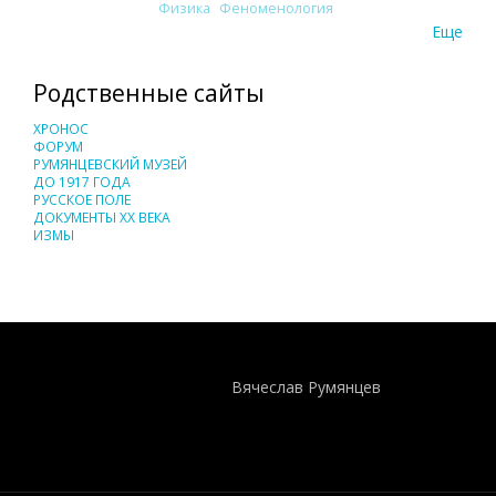
Физика
Феноменология
Еще
Родственные сайты
ХРОНОС
ФОРУМ
РУМЯНЦЕВСКИЙ МУЗЕЙ
ДО 1917 ГОДА
РУССКОЕ ПОЛЕ
ДОКУМЕНТЫ XX ВЕКА
ИЗМЫ
Понятия И Категории - Исторический Проект ХРОНОС
WEB-редактор
Вячеслав Румянцев