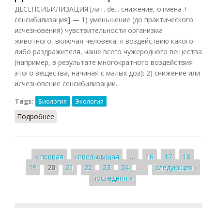
ДЕСЕНСИБИЛИЗАЦИЯ [лат. de... снижение, отмена +
сенсибилизация] — 1) уменьшение (до практического
исчезновения) чувствительности организма
животного, включая человека, к воздействию какого-
либо раздражителя, чаше всего чужеродного вещества
(например, в результате многократного воздействия
этого вещества, начиная с малых доз); 2) снижение или
исчезновение сенсибилизации.
Tags:
Биология
Экология
Подробнее
о Десенсибилизация
Страницы
« первая
‹ предыдущая
…
16
17
18
19
20
21
22
23
24
…
следующая ›
последняя »