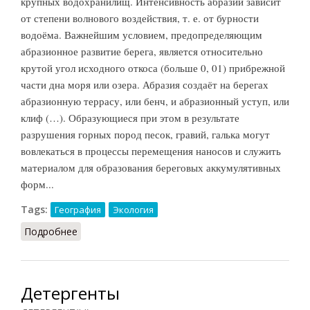
крупных водохранилищ. Интенсивность абразии зависит
от степени волнового воздействия, т. е. от бурности
водоёма. Важнейшим условием, предопределяющим
абразионное развитие берега, является относительно
крутой угол исходного откоса (больше 0, 01) прибрежной
части дна моря или озера. Абразия создаёт на берегах
абразионную террасу, или бенч, и абразионный уступ, или
клиф (…). Образующиеся при этом в результате
разрушения горных пород песок, гравий, галька могут
вовлекаться в процессы перемещения наносов и служить
материалом для образования береговых аккумулятивных
форм...
Tags:
География
Экология
Подробнее
о Абразия (БСЭ, 1969)
Детергенты