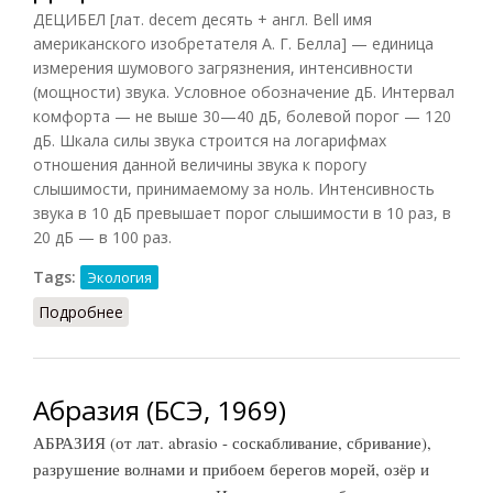
ДЕЦИБЕЛ [лат. decem десять + англ. Bell имя
американского изобретателя А. Г. Белла] — единица
измерения шумового загрязнения, интенсивности
(мощности) звука. Условное обозначение дБ. Интервал
комфорта — не выше 30—40 дБ, болевой порог — 120
дБ. Шкала силы звука строится на логарифмах
отношения данной величины звука к порогу
слышимости, принимаемому за ноль. Интенсивность
звука в 10 дБ превышает порог слышимости в 10 раз, в
20 дБ — в 100 раз.
Tags:
Экология
Подробнее
о Децибел
Абразия (БСЭ, 1969)
АБРАЗИЯ (от лат. abrasio - соскабливание, сбривание),
разрушение волнами и прибоем берегов морей, озёр и