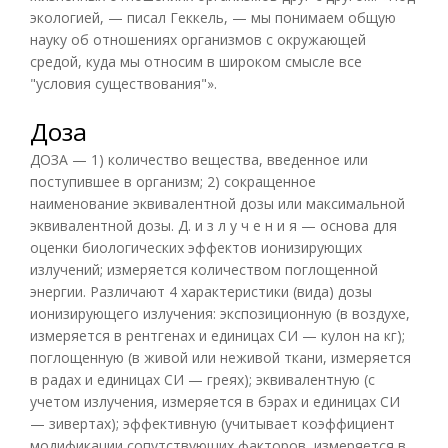
экологией, — писал Геккель, — мы понимаем общую
науку об отношениях организмов с окружающей
средой, куда мы относим в широком смысле все
"условия существования"».
Доза
ДОЗА — 1) количество вещества, введенное или
поступившее в организм; 2) сокращенное
наименование эквивалентной дозы или максимальной
эквивалентной дозы. Д. и з л у ч е н и я — основа для
оценки биологических эффектов ионизирующих
излучений; измеряется количеством поглощенной
энергии. Различают 4 характеристики (вида) дозы
ионизирующего излучения: экспозиционную (в воздухе,
измеряется в рентгенах и единицах СИ — кулон на кг);
поглощенную (в живой или неживой ткани, измеряется
в радах и единицах СИ — греях); эквивалентную (с
учетом излучения, измеряется в бэрах и единицах СИ
— зивертах); эффективную (учитывает коэффициент
модификации сопутствующих факторов, измеряется в