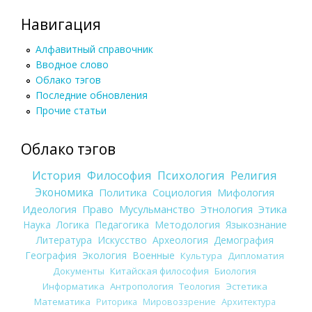
Навигация
Алфавитный справочник
Вводное слово
Облако тэгов
Последние обновления
Прочие статьи
Облако тэгов
История
Философия
Психология
Религия
Экономика
Политика
Социология
Мифология
Идеология
Право
Мусульманство
Этнология
Этика
Наука
Логика
Педагогика
Методология
Языкознание
Литература
Искусство
Археология
Демография
География
Экология
Военные
Культура
Дипломатия
Документы
Китайская философия
Биология
Информатика
Антропология
Теология
Эстетика
Математика
Риторика
Мировоззрение
Архитектура