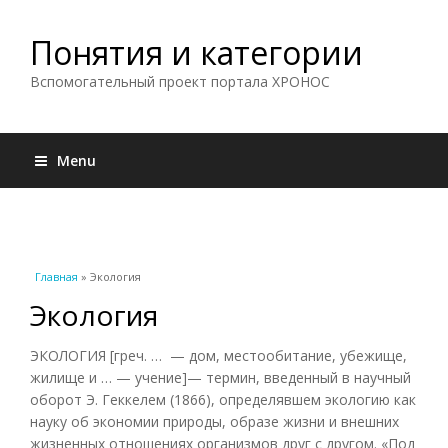
Понятия и категории
Вспомогательный проект портала ХРОНОС
Menu
Вы здесь
Главная
» Экология
Экология
ЭКОЛОГИЯ [греч. … — дом, местообитание, убежище,
жилище и … — учение]— термин, введенный в научный
оборот Э. Геккелем (1866), определявшем экологию как
науку об экономии природы, образе жизни и внешних
жизненных отношениях организмов друг с другом. «Под