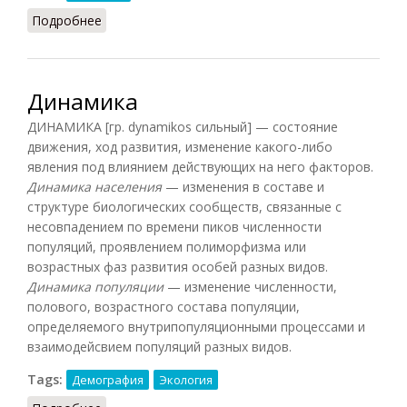
Подробнее
о Динамическое равновесие
Динамика
ДИНАМИКА [гр. dynamikos сильный] — состояние
движения, ход развития, изменение какого-либо
явления под влиянием действующих на него факторов.
Динамика населения
— изменения в составе и
структуре биологических сообществ, связанные с
несовпадением по времени пиков численности
популяций, проявлением полиморфизма или
возрастных фаз развития особей разных видов.
Динамика популяции
— изменение численности,
полового, возрастного состава популяции,
определяемого внутрипопуляционными процессами и
взаимодейсвием популяций разных видов.
Tags:
Демография
Экология