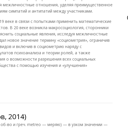
я межличностные отношения, уделяя преимущественное
иям симпатий и антипатий между участниками.
19 веке в связи с попытками применить математические
тов. В 20 веке возникла макросоциология, сторонники
бъяснить социальные явления, исследуя межличностные
ал новое значение термину «социометрия», ограничив
видов и включив в социометрию наряду с
латов психоанализа и теории ролей, а также
ния о возможности разрешения всех социальных
бщества с помощью изучения и «улучшения»
в, 2014)
об-во и греч. metreo — меряю) — в узком значении —