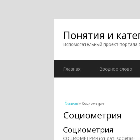
Понятия и кате
Вспомогательный проект портала
Главная
Вводное слово
Вы здесь
Главная
» Социометрия
Социометрия
Социометрия
СОЦИОМЕТРИЯ (от лат. societas — 