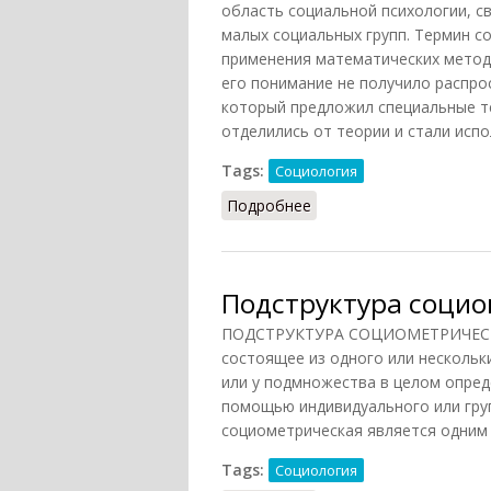
область социальной психологии, с
малых социальных групп. Термин с
применения математических методо
его понимание не получило распро
который предложил специальные т
отделились от теории и стали исп
Tags:
Социология
Подробнее
о Социометрия (Осипов
Подструктура социо
ПОДСТРУКТУРА СОЦИОМЕТРИЧЕСКАЯ
состоящее из одного или нескольки
или у подмножества в целом опред
помощью индивидуального или гру
социометрическая является одним 
Tags:
Социология