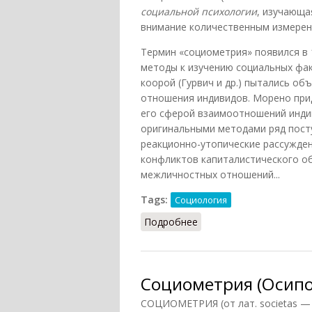
социальной психологии
, изучающа
внимание количественным измерен
Термин «cоциометрия» появился в 
методы к изучению социальных фак
коорой (Гурвич и др.) пытались о
отношения индивидов. Морено прид
его сферой взаимоотношений инди
оригинальными методами ряд посту
реакционно-утопические рассужде
конфликтов капиталистического о
межличностных отношений...
Tags:
Социология
Подробнее
о Социометрия
Социометрия (Осипо
СОЦИОМЕТРИЯ (от лат. societas — 