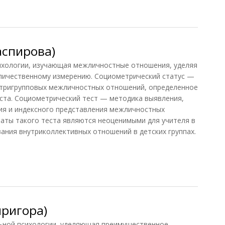
етрическая
аспирова)
хологии, изучающая межличностные отношения, уделяя
личественному измерению. Социометрический статус —
утригрупповых межличностных отношений, определенное
ста. Социометрический тест — методика выявления,
ия и индексного представления межличностных
таты такого теста являются неоценимыми для учителя в
ния внутриколлективных отношений в детских группах.
спирова)
ригора)
ой психологии, уделяющая преимущественное