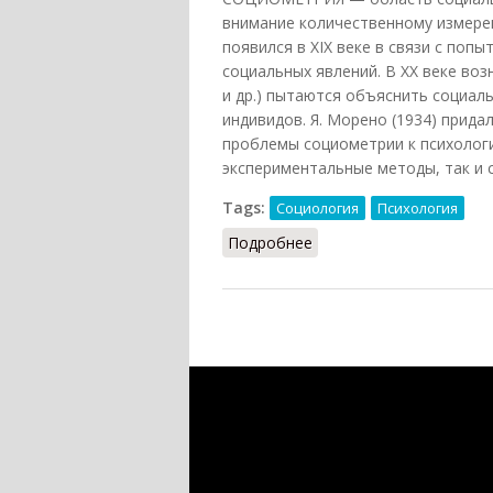
внимание количественному измере
появился в XIX веке в связи с по
социальных явлений. В XX веке воз
и др.) пытаются объяснить социал
индивидов. Я. Морено (1934) прида
проблемы социометрии к психологи
экспериментальные методы, так и 
Tags:
Социология
Психология
Подробнее
о Социометрия (Подопр