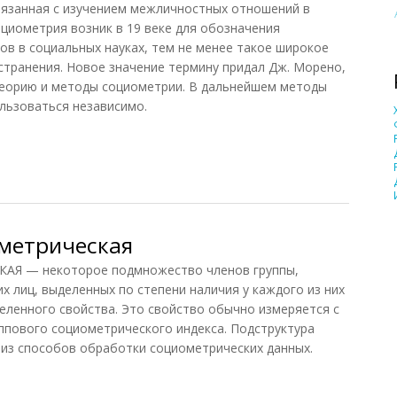
вязанная с изучением межличностных отношений в
оциометрия возник в 19 веке для обозначения
в в социальных науках, тем не менее такое широкое
странения. Новое значение термину придал Дж. Морено,
еорию и методы социометрии. В дальнейшем методы
ользоваться независимо.
, 2014)
метрическая
 — некоторое подмножество членов группы,
х лиц, выделенных по степени наличия у каждого из них
еленного свойства. Это свойство обычно измеряется с
ппового социометрического индекса. Подструктура
из способов обработки социометрических данных.