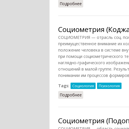
Подробнее
о Подструктура социом
Социометрия (Кодж
СОЦИОМЕТРИЯ — отрасль соц. пси
преимущественное внимание их ко
положение человека в системе вн
при помощи социометрического те
наглядно-графического изображен
отношений в малой группе. Резуль
понимании им процессов формирова
Tags:
Социология
Психология
Подробнее
о Социометрия (Коджа
Социометрия (Подоп
СОЦИОМЕТРИЯ — область социальн