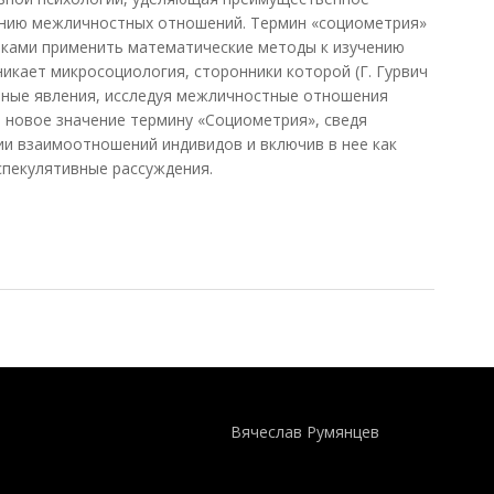
нию межличностных отношений. Термин «социометрия»
пытками применить математические методы к изучению
никает микросоциология, сторонники которой (Г. Гурвич
ьные явления, исследуя межличностные отношения
л новое значение термину «Социометрия», сведя
и взаимоотношений индивидов и включив в нее как
спекулятивные рассуждения.
игора)
Понятия И Категории - Исторический Проект ХРОНОС
WEB-редактор
Вячеслав Румянцев