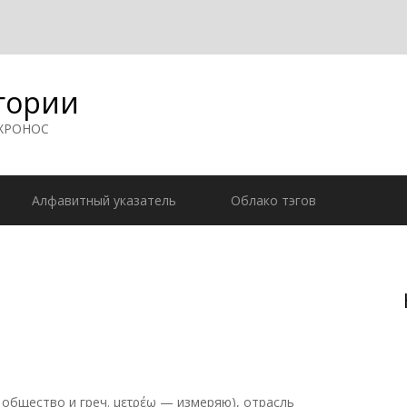
гории
 ХРОНОС
Алфавитный указатель
Облако тэгов
общество и греч. μετρέω — измеряю), отрасль