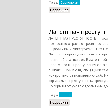
Tags:
Социология
Подробнее
о Социология преступн
Латентная преступн
ЛАТЕНТНАЯ ПРЕСТУПНОСТЬ — особе
полностью отражают реальное сос
— реальная и фиксируемая. Неучте
Латентная преступность — это пре
правовой статистике. В латентной 
преступность. Преступления оста
выявленными в силу специфики сам
контрольно-ревизионных служб. Ин
скрываемая преступность. Преступ
но скрыты от учета отдельными до
Tags:
Право
Подробнее
о Латентная преступно