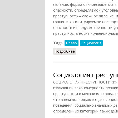
явление, форма отклоняющегося п
опасности, определяемой уголовн
преступность – сложное явление, 
границ и конституируемое посредс
опасности и предусмотренности уг
преступность носит конвенциональ
Tags:
Право
Социология
Подробнее
о Преступность
Социология преступ
СОЦИОЛОГИЯ ПРЕСТУПНОСТИ (КРИ
изучающий закономерности возник
преступности и механизма социаль
что в нем воплощаются два социол
поведения, социально значимых де
определенных категорий таких дейс