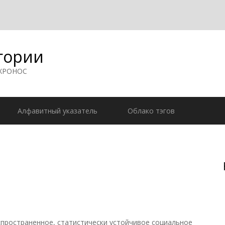
гории
 ХРОНОС
Алфавитный указатель
Облако тэгов
ространенное, статистически устойчивое социальное