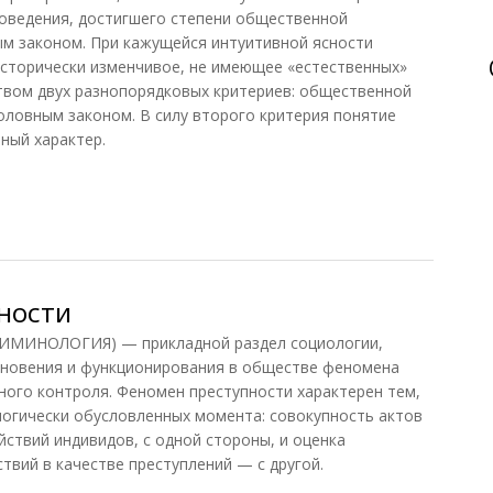
оведения, достигшего степени общественной
ым законом. При кажущейся интуитивной ясности
исторически изменчивое, не имеющее «естественных»
твом двух разнопорядковых критериев: общественной
оловным законом. В силу второго критерия понятие
ный характер.
ности
МИНОЛОГИЯ) — прикладной раздел социологии,
новения и функционирования в обществе феномена
ного контроля. Феномен преступности характерен тем,
огически обусловленных момента: совокупность актов
йствий индивидов, с одной стороны, и оценка
твий в качестве преступлений — с другой.