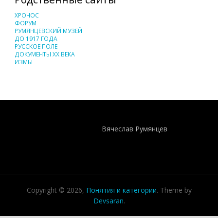
ХРОНОС
ФОРУМ
РУМЯНЦЕВСКИЙ МУЗЕЙ
ДО 1917 ГОДА
РУССКОЕ ПОЛЕ
ДОКУМЕНТЫ XX ВЕКА
ИЗМЫ
Понятия И Категории - Исторический Проект ХРОНОС
WEB-редактор
Вячеслав Румянцев
Copyright © 2026,
Понятия и категории
. Theme by
Devsaran
.