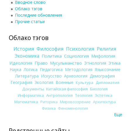
Вводное слово
Облако тэгов
Последние обновления
Прочие статьи
Облако тэгов
История
Философия
Психология
Религия
Экономика
Политика
Социология
Мифология
Идеология
Право
Мусульманство
Этнология
Этика
Наука
Логика
Педагогика
Методология
Языкознание
Литература
Искусство
Археология
Демография
География
Экология
Военные
Культура
Дипломатия
Документы
Китайская философия
Биология
Информатика
Антропология
Теология
Эстетика
Математика
Риторика
Мировоззрение
Архитектура
Физика
Феноменология
Еще
Родственные сайты