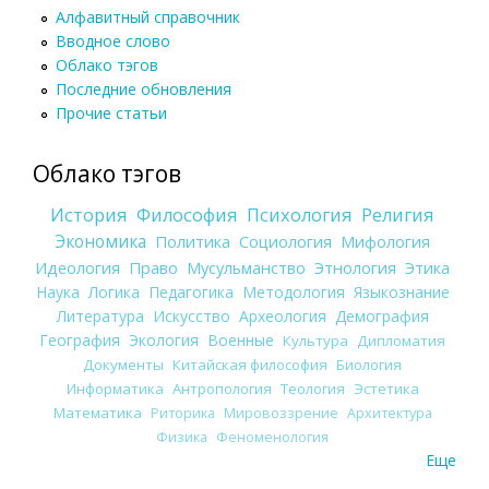
Алфавитный справочник
Вводное слово
Облако тэгов
Последние обновления
Прочие статьи
Облако тэгов
История
Философия
Психология
Религия
Экономика
Политика
Социология
Мифология
Идеология
Право
Мусульманство
Этнология
Этика
Наука
Логика
Педагогика
Методология
Языкознание
Литература
Искусство
Археология
Демография
География
Экология
Военные
Культура
Дипломатия
Документы
Китайская философия
Биология
Информатика
Антропология
Теология
Эстетика
Математика
Риторика
Мировоззрение
Архитектура
Физика
Феноменология
Еще