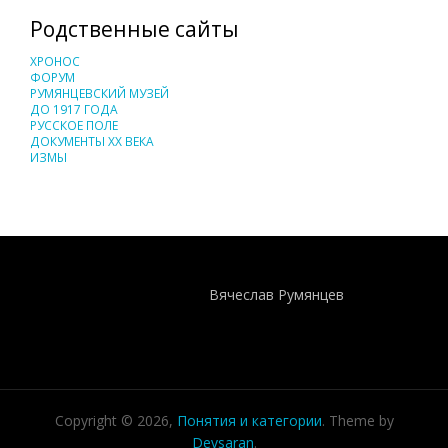
Родственные сайты
ХРОНОС
ФОРУМ
РУМЯНЦЕВСКИЙ МУЗЕЙ
ДО 1917 ГОДА
РУССКОЕ ПОЛЕ
ДОКУМЕНТЫ XX ВЕКА
ИЗМЫ
Понятия И Категории - Исторический Проект ХРОНОС
WEB-редактор
Вячеслав Румянцев
Copyright © 2026,
Понятия и категории
. Theme by
Devsaran
.