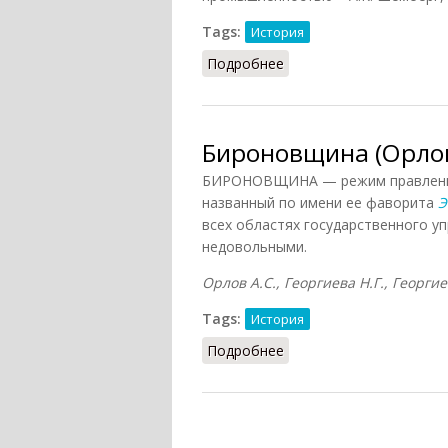
Tags:
История
Подробнее
о Бироновщина (РИЭ, 2
Бироновщина (Орлов
БИРОНОВЩИНА — режим правления
названный по имени ее фаворита
Э
всех областях государственного уп
недовольными.
Орлов А.С., Георгиева Н.Г., Георгие
Tags:
История
Подробнее
о Бироновщина (Орлов,