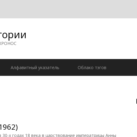
гории
 ХРОНОС
Алфавитный указатель
Облако тэгов
1962)
30-х годах 18 века в царствование императрицы Анны