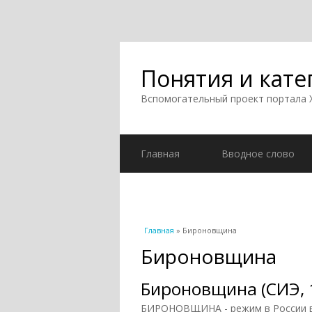
Понятия и кате
Вспомогательный проект портала
Главная
Вводное слово
Вы здесь
Главная
» Бироновщина
Бироновщина
Бироновщина (СИЭ, 
БИРОНОВЩИНА - режим в России в 