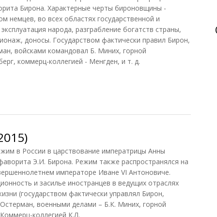
орита Бирона. Характерные черты бироновщины -
ом немцев, во всех областях государственной и
эксплуатация народа, разграбление богатств страны,
ионаж, доносы. Государством фактически правил Бирон,
ман, войсками командовал Б. Миних, горной
г, коммерц-коллегией - Менгден, и т. д.
962)
2015)
им в России в царствование императрицы Анны
фаворита Э.И. Бирона. Режим также распространялся на
вершеннолетнем императоре Иване VI Антоновиче.
ионность и засилье иностранцев в ведущих отраслях
изни (государством фактически управлял Бирон,
 Остерман, военными делами – Б.К. Миних, горной
Коммерц-коллегией К.Л.