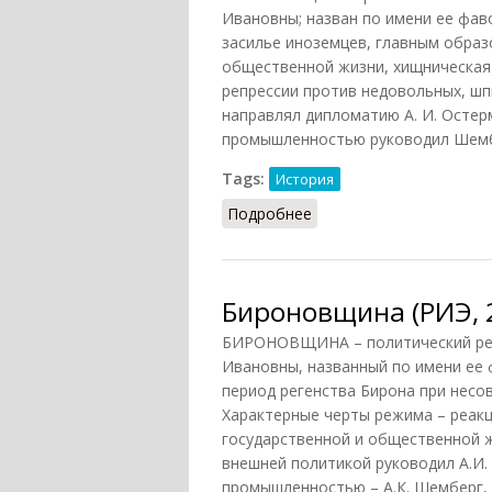
Ивановны; назван по имени ее фав
засилье иноземцев, главным образ
общественной жизни, хищническая 
репрессии против недовольных, шп
направлял дипломатию А. И. Остер
промышленностью руководил Шембер
Tags:
История
Подробнее
о Бироновщина (СИЭ, 1
Бироновщина (РИЭ, 
БИРОНОВЩИНА – политический реж
Ивановны, названный по имени ее 
период регенства Бирона при несо
Характерные черты режима – реакц
государственной и общественной ж
внешней политикой руководил А.И.
промышленностью – А.К. Шемберг, 