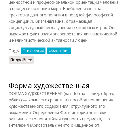
ценностной и профессиональной ориентации человека
в процессе познания мира. Наиболее известна
трактовка данного понятия в поздней философской
концепции Л. Витгенштейна, отражающая
социокультурный смысл учения о языковых играх. Она
выражает факт взаимопереплетения лингвистической
и нелингвистической активности людей.
Tags:
Психология
Философия
Подробнее
о Формы жизни
Форма художественная
ФОРМА ХУДОЖЕСТВЕННАЯ (лат. forma — вид, образ,
облик) — комплекс средств и способов воплощения
художественного содержания, структурного его
выражения. Определения Ф.х. в истории эстетики
различны: это понятийная сущность предмета, его
энтелехия (Аристотель); нечто очищенное от