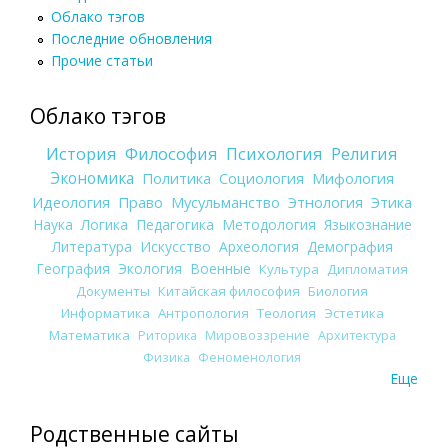
Облако тэгов
Последние обновления
Прочие статьи
Облако тэгов
История
Философия
Психология
Религия
Экономика
Политика
Социология
Мифология
Идеология
Право
Мусульманство
Этнология
Этика
Наука
Логика
Педагогика
Методология
Языкознание
Литература
Искусство
Археология
Демография
География
Экология
Военные
Культура
Дипломатия
Документы
Китайская философия
Биология
Информатика
Антропология
Теология
Эстетика
Математика
Риторика
Мировоззрение
Архитектура
Физика
Феноменология
Еще
Родственные сайты