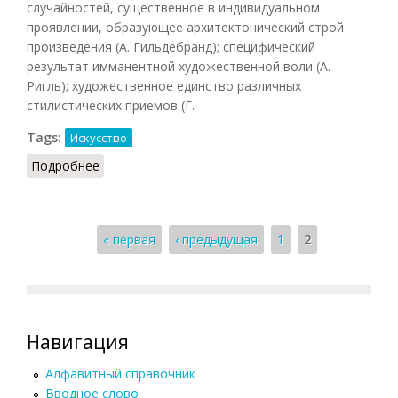
случайностей, существенное в индивидуальном
проявлении, образующее архитектонический строй
произведения (А. Гильдебранд); специфический
результат имманентной художественной воли (А.
Ригль); художественное единство различных
стилистических приемов (Г.
Tags:
Искусство
Подробнее
о Форма художественная
Страницы
« первая
‹ предыдущая
1
2
Навигация
Алфавитный справочник
Вводное слово