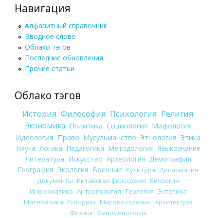
Навигация
Алфавитный справочник
Вводное слово
Облако тэгов
Последние обновления
Прочие статьи
Облако тэгов
История
Философия
Психология
Религия
Экономика
Политика
Социология
Мифология
Идеология
Право
Мусульманство
Этнология
Этика
Наука
Логика
Педагогика
Методология
Языкознание
Литература
Искусство
Археология
Демография
География
Экология
Военные
Культура
Дипломатия
Документы
Китайская философия
Биология
Информатика
Антропология
Теология
Эстетика
Математика
Риторика
Мировоззрение
Архитектура
Физика
Феноменология