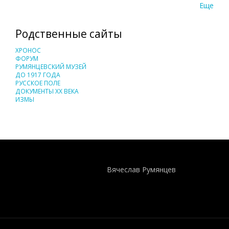
Еще
Родственные сайты
ХРОНОС
ФОРУМ
РУМЯНЦЕВСКИЙ МУЗЕЙ
ДО 1917 ГОДА
РУССКОЕ ПОЛЕ
ДОКУМЕНТЫ XX ВЕКА
ИЗМЫ
Понятия И Категории - Исторический Проект ХРОНОС
WEB-редактор
Вячеслав Румянцев