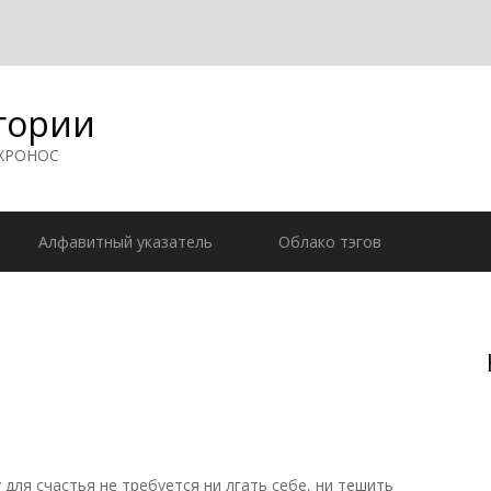
гории
 ХРОНОС
Алфавитный указатель
Облако тэгов
для счастья не требуется ни лгать себе, ни тешить