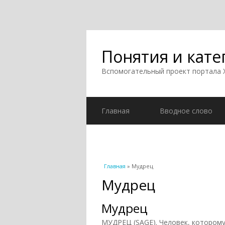
Понятия и кате
Вспомогательный проект портала
Главная
Вводное слово
Вы здесь
Главная
» Мудрец
Мудрец
Мудрец
МУДРЕЦ (SAGE). Человек, которому 