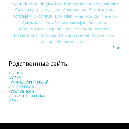
Наука
Логика
Педагогика
Методология
Языкознание
Литература
Искусство
Археология
Демография
География
Экология
Военные
Культура
Дипломатия
Документы
Китайская философия
Биология
Информатика
Антропология
Теология
Эстетика
Математика
Риторика
Мировоззрение
Архитектура
Физика
Феноменология
Еще
Родственные сайты
ХРОНОС
ФОРУМ
РУМЯНЦЕВСКИЙ МУЗЕЙ
ДО 1917 ГОДА
РУССКОЕ ПОЛЕ
ДОКУМЕНТЫ XX ВЕКА
ИЗМЫ