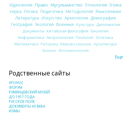
Идеология
Право
Мусульманство
Этнология
Этика
Наука
Логика
Педагогика
Методология
Языкознание
Литература
Искусство
Археология
Демография
География
Экология
Военные
Культура
Дипломатия
Документы
Китайская философия
Биология
Информатика
Антропология
Теология
Эстетика
Математика
Риторика
Мировоззрение
Архитектура
Физика
Феноменология
Еще
Родственные сайты
ХРОНОС
ФОРУМ
РУМЯНЦЕВСКИЙ МУЗЕЙ
ДО 1917 ГОДА
РУССКОЕ ПОЛЕ
ДОКУМЕНТЫ XX ВЕКА
ИЗМЫ