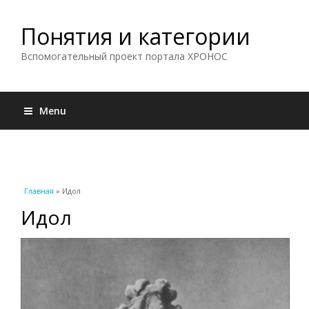
Понятия и категории
Вспомогательный проект портала ХРОНОС
Menu
Вы здесь
Главная
» Идол
Идол