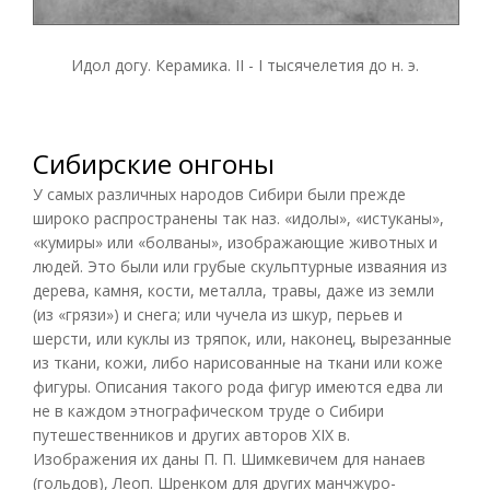
Идол догу. Керамика. II - I тысячелетия до н. э.
Сибирские онгоны
У самых различных народов Сибири были прежде
широко распространены так наз. «идолы», «истуканы»,
«кумиры» или «болваны», изображающие животных и
людей. Это были или грубые скульптурные изваяния из
дерева, камня, кости, металла, травы, даже из земли
(из «грязи») и снега; или чучела из шкур, перьев и
шерсти, или куклы из тряпок, или, наконец, вырезанные
из ткани, кожи, либо нарисованные на ткани или коже
фигуры. Описания такого рода фигур имеются едва ли
не в каждом этнографическом труде о Сибири
путешественников и других авторов XIX в.
Изображения их даны П. П. Шимкевичем для нанаев
(гольдов), Леоп. Шренком для других манчжуро-