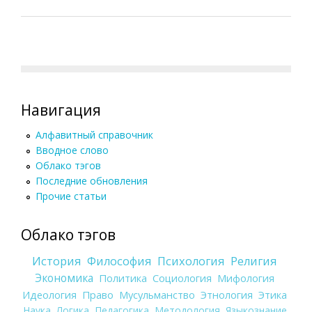
Навигация
Алфавитный справочник
Вводное слово
Облако тэгов
Последние обновления
Прочие статьи
Облако тэгов
История
Философия
Психология
Религия
Экономика
Политика
Социология
Мифология
Идеология
Право
Мусульманство
Этнология
Этика
Наука
Логика
Педагогика
Методология
Языкознание