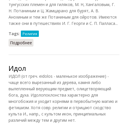
тунгусских племен и для гиляков, М. Н, Хангаловым, Г.
Н. Потаниным и Ц. Жамцарано для бурят, А. В.
Анохиным и тем же Потаниным для ойротов. Имеются
также они в путешествиях И. Г. Георги и С. П. Палласа...
Tags:
Религия
Подробнее
о Сибирские онгоны
Идол
ИДОЛ (от греч. eidolos - маленькое изображение) -
чаще всего вырезанный из дерева, камня либо
вылепленный верующим предмет, олицетворяющий
бога, духа. Идолопоклонства характерно для
многобожия и уходит корнями в первобытную магию и
фетишизм. Хотя совр. религии и отрицают сходство
культа И., напр., с культом икон, принципиальных
различий между тем и другим нет.