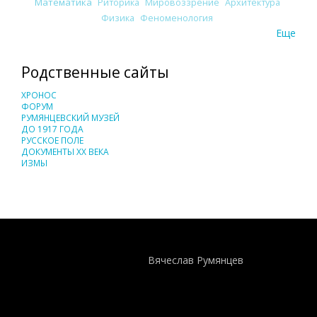
Математика
Риторика
Мировоззрение
Архитектура
Физика
Феноменология
Еще
Родственные сайты
ХРОНОС
ФОРУМ
РУМЯНЦЕВСКИЙ МУЗЕЙ
ДО 1917 ГОДА
РУССКОЕ ПОЛЕ
ДОКУМЕНТЫ XX ВЕКА
ИЗМЫ
Понятия И Категории - Исторический Проект ХРОНОС
WEB-редактор
Вячеслав Румянцев