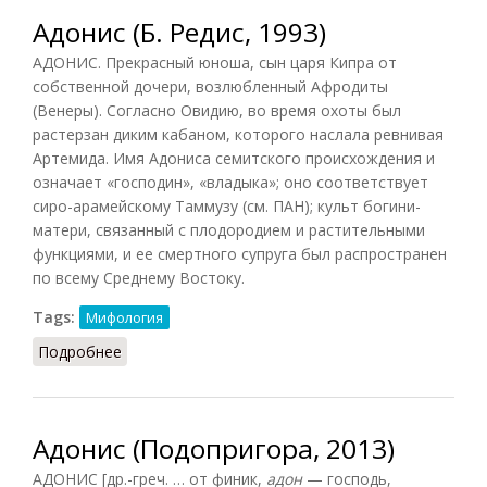
Адонис (Б. Редис, 1993)
АДОНИС. Прекрасный юноша, сын царя Кипра от
собственной дочери, возлюбленный Афродиты
(Венеры). Согласно Овидию, во время охоты был
растерзан диким кабаном, которого наслала ревнивая
Артемида. Имя Адониса семитского происхождения и
означает «господин», «владыка»; оно соответствует
сиро-арамейскому Таммузу (см. ПАН); культ богини-
матери, связанный с плодородием и растительными
функциями, и ее смертного супруга был распространен
по всему Среднему Востоку.
Tags:
Мифология
Подробнее
о Адонис (Б. Редис, 1993)
Адонис (Подопригора, 2013)
АДОНИС [др.-греч. … от финик,
адон
— господь,