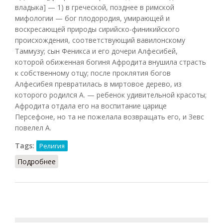
владыка] — 1) в греческой, позднее в римской
мифологии — бог плодородия, умирающей и
воскресающей природы сирийско-финикийского
происхождения, соответствующий вавилонскому
Таммузу; сын Феникса и его дочери Алфесибей,
которой обиженная богиня Афродита внушила страсть
к собственному отцу; после проклятия богов
Алфесибея превратилась в миртовое дерево, из
которого родился А. — ребенок удивительной красоты;
Афродита отдала его на воспитание царице
Персефоне, но та не пожелала возвращать его, и Зевс
повелел А.
Tags:
Религия
Подробнее
о Адонис (Подопригора, 2013)