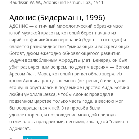
Baudissin W. W., Adonis und Esmun, Lpz., 1911.
Адонис (Бидерманн, 1996)
АДОНИС — античный мифологический образ-символ
юной мужской красоты, который берет начало из
сирийско-финикийских верований (Адон — господин) и
является разновидностью "умирающих и воскресающих
богов", духом ежегодно обновляющегося развития.
Будучи возлюбленным Афродиты (лат. Венера), он был
убит разъяренным вепрем, по другим версиям — богом
Аресом (лат. Марс), который принял образ зверя. Из
крови Адониса растут анемоны (ветреница) или адонис.
его душа опустилась в подземное царство Аида. Богиня
любви умолила Зевса, чтобы Адонис проводил в
подземном царстве только часть года, а весною мог
бы возвращаться к ней. Эта просьба была
удовлетворена, и возрождение молодой природы
отмечалось праздниками, песнями, закладкой "садиков
Адониса"...