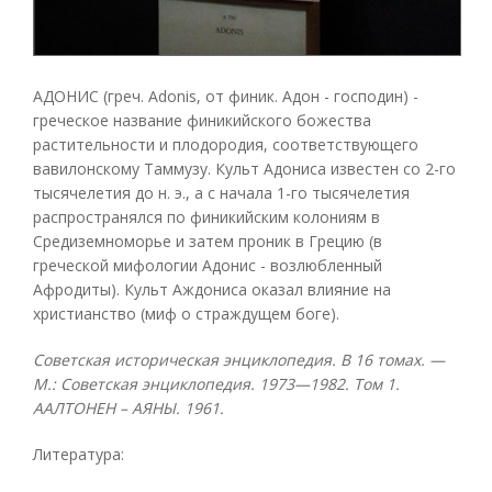
АДОНИС (греч. Adonis, от финик. Адон - господин) -
греческое название финикийского божества
растительности и плодородия, соответствующего
вавилонскому Таммузу. Культ Адониса известен со 2-го
тысячелетия до н. э., а с начала 1-го тысячелетия
распространялся по финикийским колониям в
Средиземноморье и затем проник в Грецию (в
греческой мифологии Адонис - возлюбленный
Афродиты). Культ Аждониса оказал влияние на
христианство (миф о страждущем боге).
Советская историческая энциклопедия. В 16 томах. —
М.: Советская энциклопедия. 1973—1982.
Том 1.
ААЛТОНЕН – АЯНЫ. 1961.
Литература: