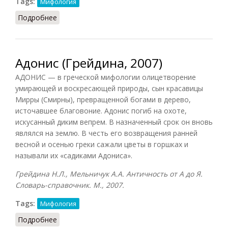
Tags:
Мифология
Подробнее
о Адонис (СА, 1989)
Адонис (Грейдина, 2007)
АДОНИС — в греческой мифологии олицетворение
умирающей и воскресающей природы, сын красавицы
Мирры (Смирны), превращенной богами в дерево,
источавшее благовоние. Адонис погиб на охоте,
искусанный диким вепрем. В назначенный срок он вновь
являлся на землю. В честь его возвращения ранней
весной и осенью греки сажали цветы в горшках и
называли их «садиками Адониса».
Грейдина Н.Л., Мельничук А.А. Античность от А до Я.
Словарь-справочник. М., 2007.
Tags:
Мифология
Подробнее
о Адонис (Грейдина, 2007)