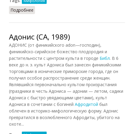
Tags:
Мифология
Подробнее
о Адонис (Бидерманн, 1996)
Адонис (СА, 1989)
АДОНИС (от финикийского adon—господин),
финикийско-сирийское божество плодородия и
растительности с центром культа в городе
Библ
. В 6
веке до н. э. культ Адониса был занесен финикийскими
торговцами в ионические приморские города, где он
получил особое распространение среди женщин.
Являвшийся первоначально культом произрастания
(праздники в честь Адониса — адонии — летом, садики
Адониса с быстро увядающими цветами), культ
Адониса в сочетании с богиней
Афродитой
был
облечен в историко-мифологическую форму. Адонис
превратился в возлюбленного Афродиты, убитого на
охоте...