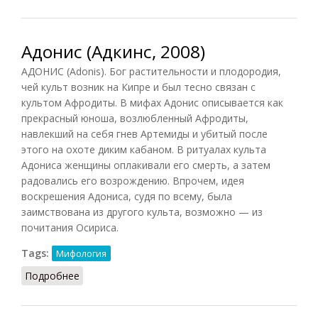
Адонис (Адкинс, 2008)
АДОНИС (Adonis). Бог растительности и плодородия,
чей культ возник на Кипре и был тесно связан с
культом Афродиты. В мифах Адонис описывается как
прекрасный юноша, возлюбленный Афродиты,
навлекший на себя гнев Артемиды и убитый после
этого на охоте диким кабаном. В ритуалах культа
Адониса женщины оплакивали его смерть, а затем
радовались его возрождению. Впрочем, идея
воскрешения Адониса, судя по всему, была
заимствована из другого культа, возможно — из
почитания Осириса.
Tags:
Мифология
Подробнее
о Адонис (Адкинс, 2008)