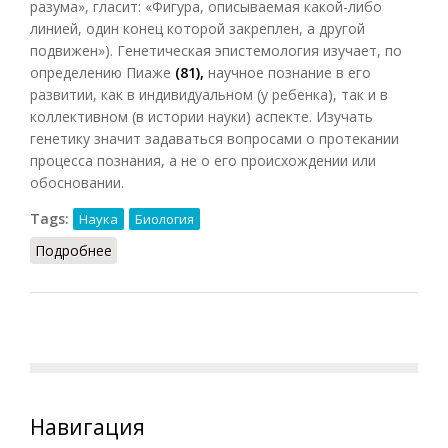
разума», гласит: «Фигура, описываемая какой-либо
линией, один конец которой закреплен, а другой
подвижен»). Генетическая эпистемология изучает, по
определению Пиаже
(81),
научное познание в его
развитии, как в индивидуальном (у ребенка), так и в
коллективном (в истории науки) аспекте. Изучать
генетику значит задаваться вопросами о протекании
процесса познания, а не о его происхождении или
обосновании.
Tags:
Наука
Биология
Подробнее
о Генетика (Конт-Спонвиль)
Навигация