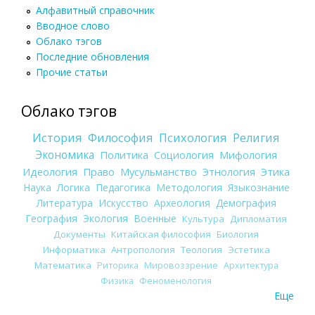
Алфавитный справочник
Вводное слово
Облако тэгов
Последние обновления
Прочие статьи
Облако тэгов
История
Философия
Психология
Религия
Экономика
Политика
Социология
Мифология
Идеология
Право
Мусульманство
Этнология
Этика
Наука
Логика
Педагогика
Методология
Языкознание
Литература
Искусство
Археология
Демография
География
Экология
Военные
Культура
Дипломатия
Документы
Китайская философия
Биология
Информатика
Антропология
Теология
Эстетика
Математика
Риторика
Мировоззрение
Архитектура
Физика
Феноменология
Еще