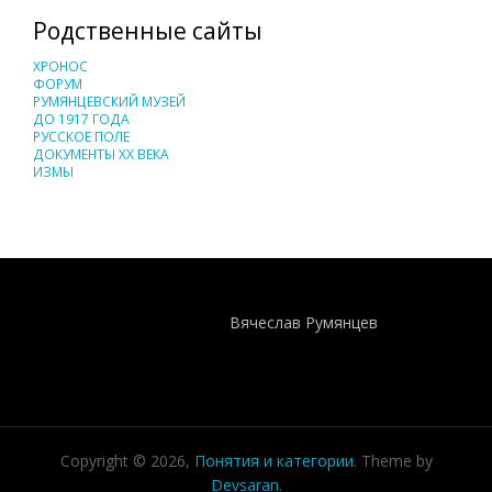
Родственные сайты
ХРОНОС
ФОРУМ
РУМЯНЦЕВСКИЙ МУЗЕЙ
ДО 1917 ГОДА
РУССКОЕ ПОЛЕ
ДОКУМЕНТЫ XX ВЕКА
ИЗМЫ
Понятия И Категории - Исторический Проект ХРОНОС
WEB-редактор
Вячеслав Румянцев
Copyright © 2026,
Понятия и категории
. Theme by
Devsaran
.