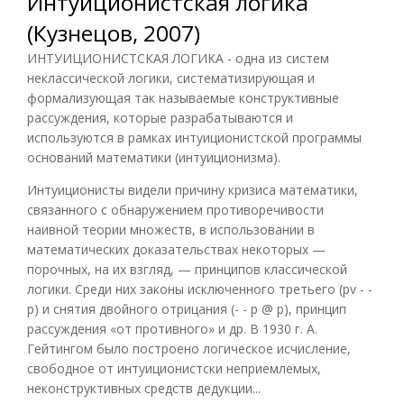
Интуиционистская логика
(Кузнецов, 2007)
ИНТУИЦИОНИСТСКАЯ ЛОГИКА - одна из систем
неклассической логики, систематизирующая и
формализующая так называемые конструктивные
рассуждения, которые разрабатываются и
используются в рамках интуиционистской программы
оснований математики (интуиционизма).
Интуиционисты видели причину кризиса математики,
связанного с обнаружением противоречивости
наивной теории множеств, в использовании в
математических доказательствах некоторых —
порочных, на их взгляд, — принципов классической
логики. Среди них законы исключенного третьего (pv - -
p) и снятия двойного отрицания (- - p @ р), принцип
рассуждения «от противного» и др. В 1930 г. А.
Гейтингом было построено логическое исчисление,
свободное от интуиционистски неприемлемых,
неконструктивных средств дедукции...