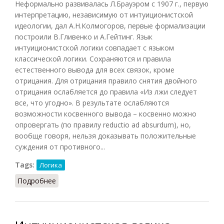
Неформально развивалась Л.Брауэром с 1907 г., первую
интерпретацию, независимую от интуиционистской
идеологии, дал А.Н.Колмогоров, первые формализации
построили В.Гливенко и А.Гейтинг. Язык
интуиционистской логики совпадает с языком
классической логики. Сохраняются и правила
естественного вывода для всех связок, кроме
отрицания. Для отрицания правило снятия двойного
отрицания ослабляется до правила «Из лжи следует
все, что угодно». В результате ослабляются
возможности косвенного вывода – косвенно можно
опровергать (по правилу reductio ad absurdum), но,
вообще говоря, нельзя доказывать положительные
суждения от противного...
Tags:
Логика
Подробнее
о Интуиционистская логика