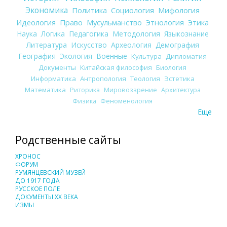
Экономика
Политика
Социология
Мифология
Идеология
Право
Мусульманство
Этнология
Этика
Наука
Логика
Педагогика
Методология
Языкознание
Литература
Искусство
Археология
Демография
География
Экология
Военные
Культура
Дипломатия
Документы
Китайская философия
Биология
Информатика
Антропология
Теология
Эстетика
Математика
Риторика
Мировоззрение
Архитектура
Физика
Феноменология
Еще
Родственные сайты
ХРОНОС
ФОРУМ
РУМЯНЦЕВСКИЙ МУЗЕЙ
ДО 1917 ГОДА
РУССКОЕ ПОЛЕ
ДОКУМЕНТЫ XX ВЕКА
ИЗМЫ