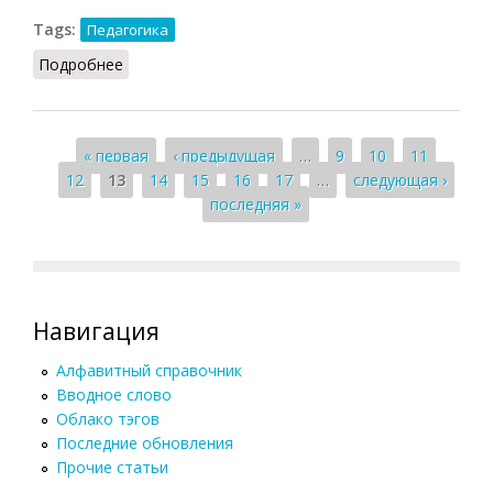
Tags:
Педагогика
Подробнее
о Задача творческая
Страницы
« первая
‹ предыдущая
…
9
10
11
12
13
14
15
16
17
…
следующая ›
последняя »
Навигация
Алфавитный справочник
Вводное слово
Облако тэгов
Последние обновления
Прочие статьи