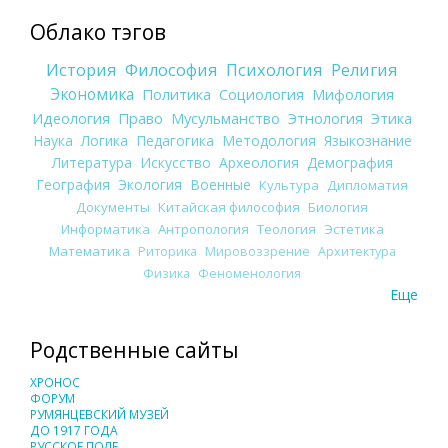
Облако тэгов
История
Философия
Психология
Религия
Экономика
Политика
Социология
Мифология
Идеология
Право
Мусульманство
Этнология
Этика
Наука
Логика
Педагогика
Методология
Языкознание
Литература
Искусство
Археология
Демография
География
Экология
Военные
Культура
Дипломатия
Документы
Китайская философия
Биология
Информатика
Антропология
Теология
Эстетика
Математика
Риторика
Мировоззрение
Архитектура
Физика
Феноменология
Еще
Родственные сайты
ХРОНОС
ФОРУМ
РУМЯНЦЕВСКИЙ МУЗЕЙ
ДО 1917 ГОДА
РУССКОЕ ПОЛЕ