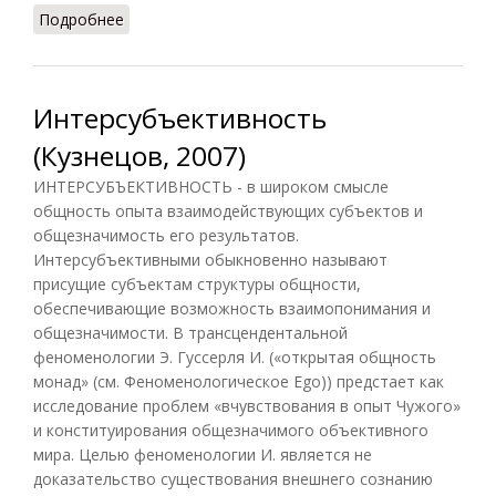
Подробнее
о Интерсубъективность (Кириленко, Шевцов,
2010)
Интерсубъективность
(Кузнецов, 2007)
ИНТЕРСУБЪЕКТИВНОСТЬ - в широком смысле
общность опыта взаимодействующих субъектов и
общезначимость его результатов.
Интерсубъективными обыкновенно называют
присущие субъектам структуры общности,
обеспечивающие возможность взаимопонимания и
общезначимости. В трансцендентальной
феноменологии Э. Гуссерля И. («открытая общность
монад» (см. Феноменологическое Ego)) предстает как
исследование проблем «вчувствования в опыт Чужого»
и конституирования общезначимого объективного
мира. Целью феноменологии И. является не
доказательство существования внешнего сознанию