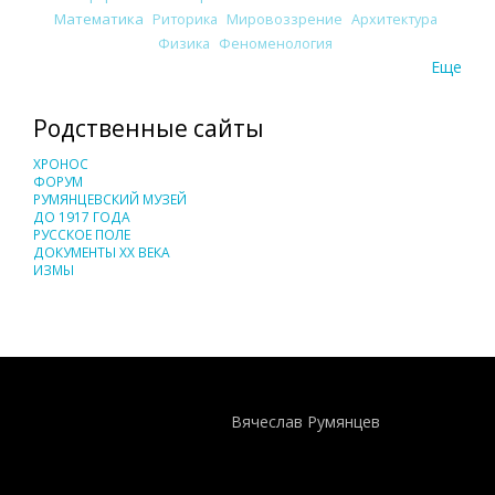
Математика
Риторика
Мировоззрение
Архитектура
Физика
Феноменология
Еще
Родственные сайты
ХРОНОС
ФОРУМ
РУМЯНЦЕВСКИЙ МУЗЕЙ
ДО 1917 ГОДА
РУССКОЕ ПОЛЕ
ДОКУМЕНТЫ XX ВЕКА
ИЗМЫ
Понятия И Категории - Исторический Проект ХРОНОС
WEB-редактор
Вячеслав Румянцев