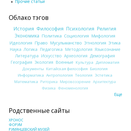
Прочие статьи
Облако тэгов
История
Философия
Психология
Религия
Экономика
Политика
Социология
Мифология
Идеология
Право
Мусульманство
Этнология
Этика
Наука
Логика
Педагогика
Методология
Языкознание
Литература
Искусство
Археология
Демография
География
Экология
Военные
Культура
Дипломатия
Документы
Китайская философия
Биология
Информатика
Антропология
Теология
Эстетика
Математика
Риторика
Мировоззрение
Архитектура
Физика
Феноменология
Еще
Родственные сайты
ХРОНОС
ФОРУМ
РУМЯНЦЕВСКИЙ МУЗЕЙ