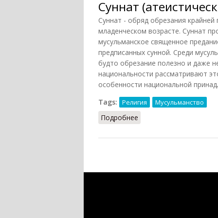
Суннат (атеистическа
Суннат - обряд обрезания крайней
младенческом возрасте. Суннат про
мусульманское священное предание
предписанных сунной. Среди мусул
будто обрезание полезно и даже 
национальности рассматривают это
особенности национальной принад
Tags:
Религия
Мусульманство
Подробнее
о Суннат (атеистическая 