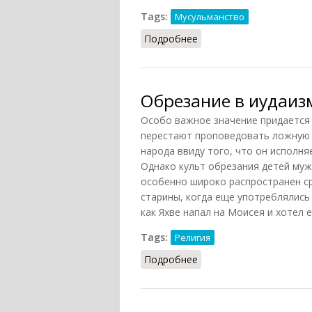
Tags:
Мусульманство
Подробнее
о Обрезание
Обрезание в иудаизме
Особо важное значение придается 
перестают проповедовать ложную 
народа ввиду того, что он исполня
Однако культ обрезания детей муж
особенно широко распространен ср
старины, когда еще употреблялись 
как Яхве напал на Моисея и хотел е
Tags:
Религия
Подробнее
о Обрезание в иудаизме 