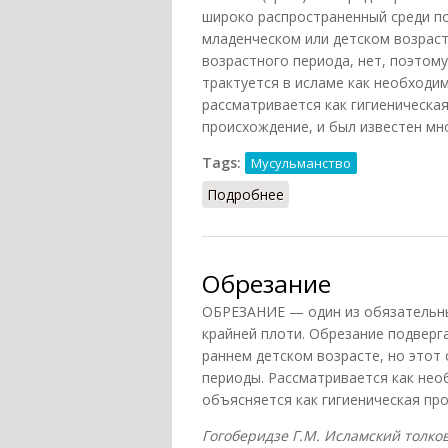
широко распространенный среди по
младенческом или детском возраст
возрастного периода, нет, поэтом
трактуется в исламе как необходи
рассматривается как гигиеническа
происхождение, и был известен мн
Tags:
Мусульманство
Подробнее
о Суннат
Обрезание
ОБРЕЗАНИЕ — один из обязательны
крайней плоти. Обрезание подверг
раннем детском возрасте, но этот
периоды. Рассматривается как не
объясняется как гигиеническая про
Гогоберидзе Г.М. Исламский толковы