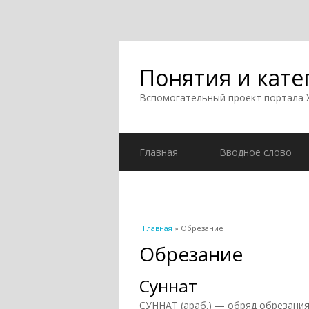
Понятия и кате
Вспомогательный проект портала
Главная
Вводное слово
Вы здесь
Главная
» Обрезание
Обрезание
Суннат
СУННАТ (араб.) — обряд обрезания