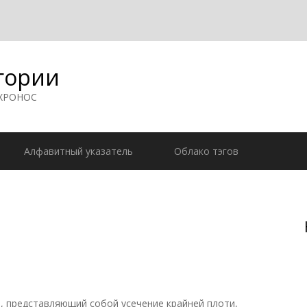
гории
 ХРОНОС
Алфавитный указатель
Облако тэгов
, представляющий собой усечение крайней плоти,