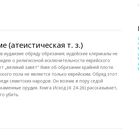
 (атеистическая т. з.)
в иудаизме обряду обрезания; иудейские клерикалы не
идею о религиозной исключительности еврейского
ет „великий завет" Яхве об обрезании крайней плоти.
ского пола не является только еврейским. Обряд этот
еди семитских народов. Он возник в пору седой
каменные орудия. Книга Исход (4: 24-26) рассказывает,
го убить.
(атеистическая т. з.)