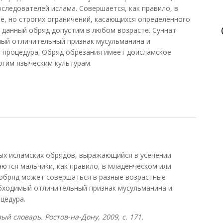
следователей ислама. Совершается, как правило, в
е, но строгих ограничений, касающихся определенного
у данный обряд допустим в любом возрасте. Суннат
мый отличительный признак мусульманина и
я процедура. Обряд обрезания имеет доисламское
огим языческим культурам.
х исламских обрядов, выражающийся в усечении
аются мальчики, как правило, в младенческом или
 обряд может совершаться в разные возрастные
обходимый отличительный признак мусульманина и
цедура.
й словарь. Ростов-на-Дону, 2009, с. 171.