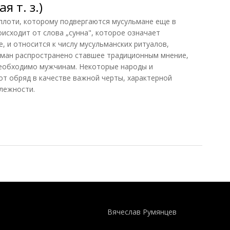
я т. з.)
 плоти, которому подвергаются мусульмане еще в
исходит от слова „сунна", которое означает
, и относится к числу мусульманских ритуалов,
ьман распространено ставшее традиционным мнение,
необходимо мужчинам. Некоторые народы и
т обряд в качестве важной черты, характерной
лежности.
т. з.)
Понятия И Категории - Исторический Проект ХРОНОС
WEB-редактор
Вячеслав Румянцев