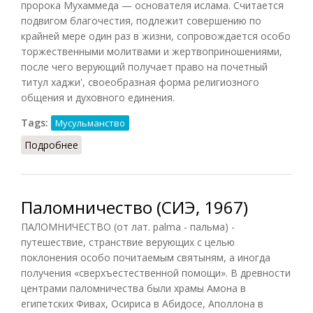
пророка Мухаммеда — основателя ислама. Считается
подвигом благочестия, подлежит совершению по
крайней мере один раз в жизни, сопровождается особо
торжественными молитвами и жертвоприношениями,
после чего верующий получает право на почетный
титул хаджи', своеобразная форма религиозного
общения и духовного единения.
Tags:
Мусульманство
Подробнее
о Хадж
Паломничество (СИЭ, 1967)
ПАЛОМНИЧЕСТВО (от лат. palma - пальма) -
путешествие, странствие верующих с целью
поклонения особо почитаемым святыням, а иногда
получения «сверхъестественной помощи». В древности
центрами паломничества были храмы Амона в
египетских Фивах, Осириса в Абидосе, Аполлона в