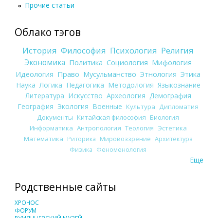
Прочие статьи
Облако тэгов
История
Философия
Психология
Религия
Экономика
Политика
Социология
Мифология
Идеология
Право
Мусульманство
Этнология
Этика
Наука
Логика
Педагогика
Методология
Языкознание
Литература
Искусство
Археология
Демография
География
Экология
Военные
Культура
Дипломатия
Документы
Китайская философия
Биология
Информатика
Антропология
Теология
Эстетика
Математика
Риторика
Мировоззрение
Архитектура
Физика
Феноменология
Еще
Родственные сайты
ХРОНОС
ФОРУМ