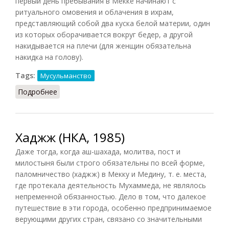
первый день пребывания в Мекке начинают с
ритуального омовения и облачения в ихрам,
представляющий собой два куска белой материи, один
из которых оборачивается вокруг бедер, а другой
накидывается на плечи (для женщин обязательна
накидка на голову).
Tags:
Мусульманство
Подробнее
о Паломничество (Гогоберидзе, 2009)
Хаджж (НКА, 1985)
Даже тогда, когда аш-шахада, молитва, пост и
милостыня были строго обязательны по всей форме,
паломничество (хаджж) в Мекку и Медину, т. е. места,
где протекала деятельность Мухаммеда, не являлось
непременной обязанностью. Дело в том, что далекое
путешествие в эти города, особенно предпринимаемое
верующими других стран, связано со значительными