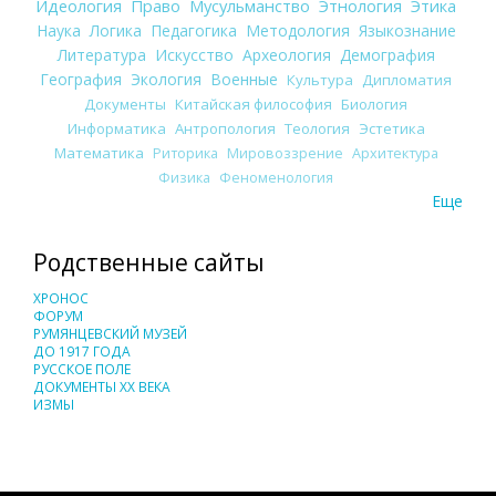
Идеология
Право
Мусульманство
Этнология
Этика
Наука
Логика
Педагогика
Методология
Языкознание
Литература
Искусство
Археология
Демография
География
Экология
Военные
Культура
Дипломатия
Документы
Китайская философия
Биология
Информатика
Антропология
Теология
Эстетика
Математика
Риторика
Мировоззрение
Архитектура
Физика
Феноменология
Еще
Родственные сайты
ХРОНОС
ФОРУМ
РУМЯНЦЕВСКИЙ МУЗЕЙ
ДО 1917 ГОДА
РУССКОЕ ПОЛЕ
ДОКУМЕНТЫ XX ВЕКА
ИЗМЫ