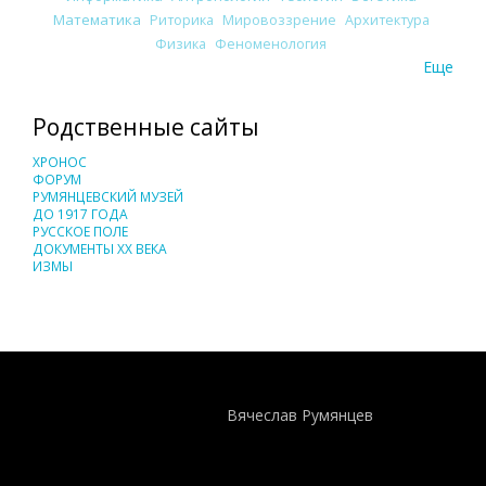
Математика
Риторика
Мировоззрение
Архитектура
Физика
Феноменология
Еще
Родственные сайты
ХРОНОС
ФОРУМ
РУМЯНЦЕВСКИЙ МУЗЕЙ
ДО 1917 ГОДА
РУССКОЕ ПОЛЕ
ДОКУМЕНТЫ XX ВЕКА
ИЗМЫ
Понятия И Категории - Исторический Проект ХРОНОС
WEB-редактор
Вячеслав Румянцев