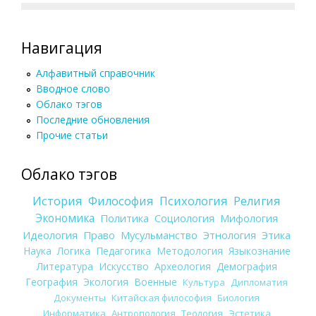
Навигация
Алфавитный справочник
Вводное слово
Облако тэгов
Последние обновления
Прочие статьи
Облако тэгов
История
Философия
Психология
Религия
Экономика
Политика
Социология
Мифология
Идеология
Право
Мусульманство
Этнология
Этика
Наука
Логика
Педагогика
Методология
Языкознание
Литература
Искусство
Археология
Демография
География
Экология
Военные
Культура
Дипломатия
Документы
Китайская философия
Биология
Информатика
Антропология
Теология
Эстетика