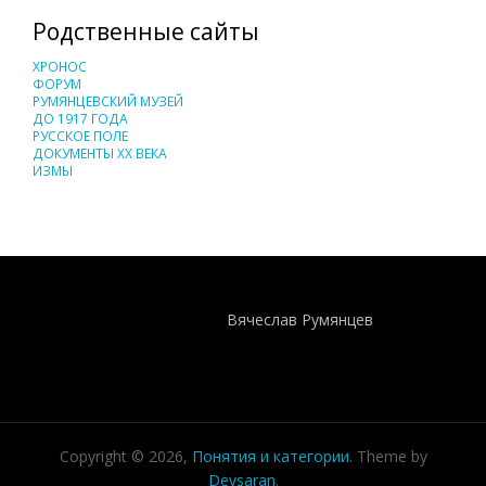
Родственные сайты
ХРОНОС
ФОРУМ
РУМЯНЦЕВСКИЙ МУЗЕЙ
ДО 1917 ГОДА
РУССКОЕ ПОЛЕ
ДОКУМЕНТЫ XX ВЕКА
ИЗМЫ
Понятия И Категории - Исторический Проект ХРОНОС
WEB-редактор
Вячеслав Румянцев
Copyright © 2026,
Понятия и категории
. Theme by
Devsaran
.