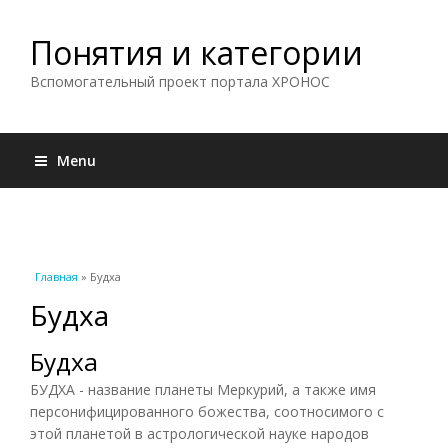
Понятия и категории
Вспомогательный проект портала ХРОНОС
Menu
Вы здесь
Главная
» Будха
Будха
Будха
БУДХА - название планеты Меркурий, а также имя
персонифицированного божества, соотносимого с
этой планетой в астрологической науке народов