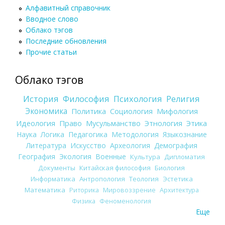
Алфавитный справочник
Вводное слово
Облако тэгов
Последние обновления
Прочие статьи
Облако тэгов
История
Философия
Психология
Религия
Экономика
Политика
Социология
Мифология
Идеология
Право
Мусульманство
Этнология
Этика
Наука
Логика
Педагогика
Методология
Языкознание
Литература
Искусство
Археология
Демография
География
Экология
Военные
Культура
Дипломатия
Документы
Китайская философия
Биология
Информатика
Антропология
Теология
Эстетика
Математика
Риторика
Мировоззрение
Архитектура
Физика
Феноменология
Еще