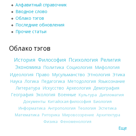
Алфавитный справочник
Вводное слово
Облако тэгов
Последние обновления
Прочие статьи
Облако тэгов
История
Философия
Психология
Религия
Экономика
Политика
Социология
Мифология
Идеология
Право
Мусульманство
Этнология
Этика
Наука
Логика
Педагогика
Методология
Языкознание
Литература
Искусство
Археология
Демография
География
Экология
Военные
Культура
Дипломатия
Документы
Китайская философия
Биология
Информатика
Антропология
Теология
Эстетика
Математика
Риторика
Мировоззрение
Архитектура
Физика
Феноменология
Еще