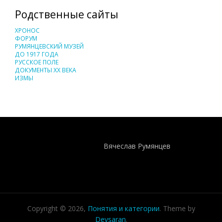
Родственные сайты
ХРОНОС
ФОРУМ
РУМЯНЦЕВСКИЙ МУЗЕЙ
ДО 1917 ГОДА
РУССКОЕ ПОЛЕ
ДОКУМЕНТЫ XX ВЕКА
ИЗМЫ
Понятия И Категории - Исторический Проект ХРОНОС
WEB-редактор
Вячеслав Румянцев
Copyright © 2026,
Понятия и категории
. Theme by
Devsaran
.