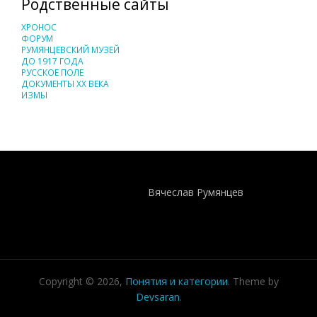
Родственные сайты
ХРОНОС
ФОРУМ
РУМЯНЦЕВСКИЙ МУЗЕЙ
ДО 1917 ГОДА
РУССКОЕ ПОЛЕ
ДОКУМЕНТЫ XX ВЕКА
ИЗМЫ
Понятия И Категории - Исторический Проект ХРОНОС
WEB-редактор
Вячеслав Румянцев
Copyright © 2026,
Понятия и категории
. Theme by
Devsaran
.