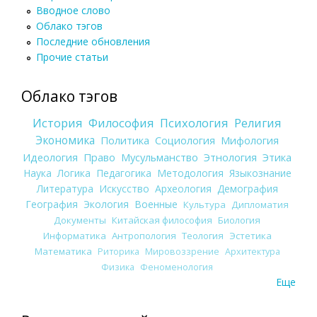
Вводное слово
Облако тэгов
Последние обновления
Прочие статьи
Облако тэгов
История
Философия
Психология
Религия
Экономика
Политика
Социология
Мифология
Идеология
Право
Мусульманство
Этнология
Этика
Наука
Логика
Педагогика
Методология
Языкознание
Литература
Искусство
Археология
Демография
География
Экология
Военные
Культура
Дипломатия
Документы
Китайская философия
Биология
Информатика
Антропология
Теология
Эстетика
Математика
Риторика
Мировоззрение
Архитектура
Физика
Феноменология
Еще