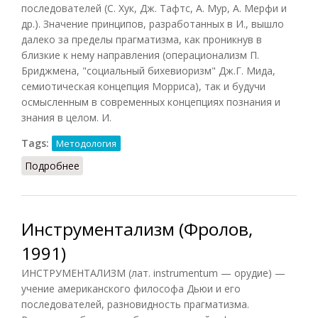
последователей (С. Хук, Дж. Тафтс, А. Мур, А. Мерфи и
др.). Значение принципов, разработанных в И., вышло
далеко за пределы прагматизма, как проникнув в
близкие к нему направления (операционализм П.
Бриджмена, "социальный бихевиоризм" Дж.Г. Мида,
семиотическая концепция Морриса), так и будучи
осмысленным в современных концепциях познания и
знания в целом. И.
Tags:
Методология
Подробнее
о Инструментализм (Грицанов, 1998)
Инструментализм (Фролов,
1991)
ИНСТРУМЕНТАЛИЗМ (лат. instrumentum — орудие) —
учение американского философа Дьюи и его
последователей, разновидность прагматизма.