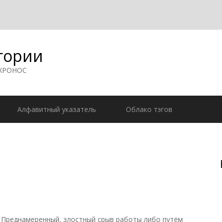
гории
 ХРОНОС
Алфавитный указатель
Облако тэгов
. Преднамеренный, злостный срыв работы либо путём