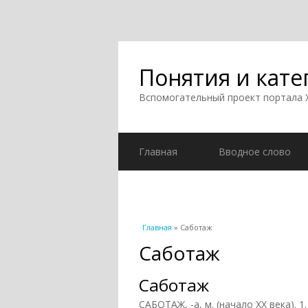
Понятия и кате
Вспомогательный проект портала
Главная
Вводное слово
Вы здесь
Главная
» Саботаж
Саботаж
Саботаж
САБОТАЖ, -а, м. (начало XX века).
1