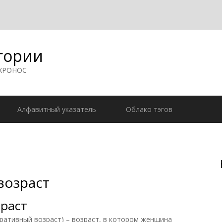
гории
 ХРОНОС
Алфавитный указатель
Облако тэгов
возраст
зраст
тивный возраст) – возраст, в котором женщина