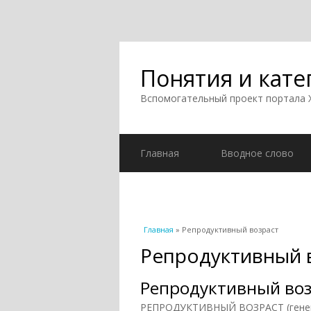
Понятия и кате
Вспомогательный проект портала
Главная
Вводное слово
Вы здесь
Главная
» Репродуктивный возраст
Репродуктивный 
Репродуктивный во
РЕПРОДУКТИВНЫЙ ВОЗРАСТ (генера