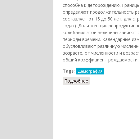
способна к деторождению. Границ
определяют продолжительность ре
составляет от 15 до 50 лет, для ст
годах). Доля женщин репродуктивн
колебания этой величины зависят 
периоды времени. Календарные из
обусловливают различную численн
возрасте, от численности и возрас
общий коэффициент рождаемости..
Tags:
Демография
Подробнее
о Репродуктивный возр