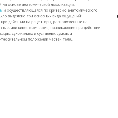
на основе анатомической локализации,
ом
и осуществляющаяся по критерию анатомического
Было выделено три основных вида ощущений:
 при действии на рецепторы, расположенные на
вные, или кивестезические, возникающие при действии
шцах, сухожилиях и суставных сумках и
тносительном положении частей тела...
ений Шеррингтона