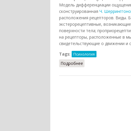
Модель дифференциации ощущений 
сконструированная
Ч. Шерринггон
расположения рецепторов.
Виды
. 
экстерорецептивные, возникающие
поверхности тела; проприорецепти
на рецепторы, расположенные в мы
свидетельствующие о движении и о
Tags:
Психология
Подробнее
о Классификация ощущ