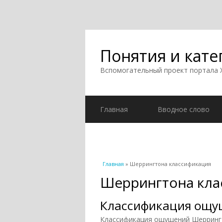
Понятия и кате
Вспомогательный проект портала
Главная
Вводное слово
Вы здесь
Главная
» Шеррингтона классификация
Шеррингтона кла
Классификация ощу
Классификация ощущений Шеррингтон