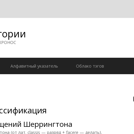
гории
 ХРОНОС
Алфавитный указатель
Облако тэгов
ссификация
щений Шеррингтона
а (от лат. classis — разряд + facere — делать).