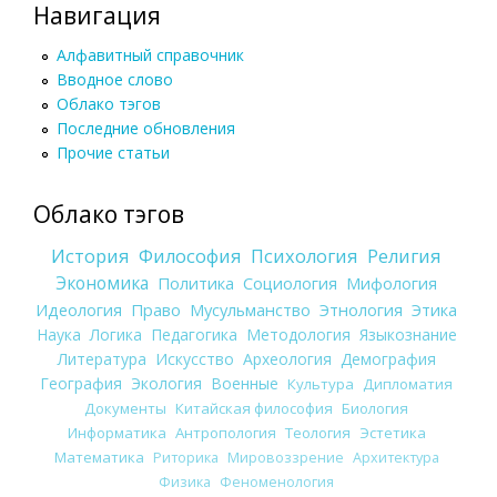
Навигация
Алфавитный справочник
Вводное слово
Облако тэгов
Последние обновления
Прочие статьи
Облако тэгов
История
Философия
Психология
Религия
Экономика
Политика
Социология
Мифология
Идеология
Право
Мусульманство
Этнология
Этика
Наука
Логика
Педагогика
Методология
Языкознание
Литература
Искусство
Археология
Демография
География
Экология
Военные
Культура
Дипломатия
Документы
Китайская философия
Биология
Информатика
Антропология
Теология
Эстетика
Математика
Риторика
Мировоззрение
Архитектура
Физика
Феноменология