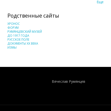
Еще
Родственные сайты
ХРОНОС
ФОРУМ
РУМЯНЦЕВСКИЙ МУЗЕЙ
ДО 1917 ГОДА
РУССКОЕ ПОЛЕ
ДОКУМЕНТЫ XX ВЕКА
ИЗМЫ
Понятия И Категории - Исторический Проект ХРОНОС
WEB-редактор
Вячеслав Румянцев