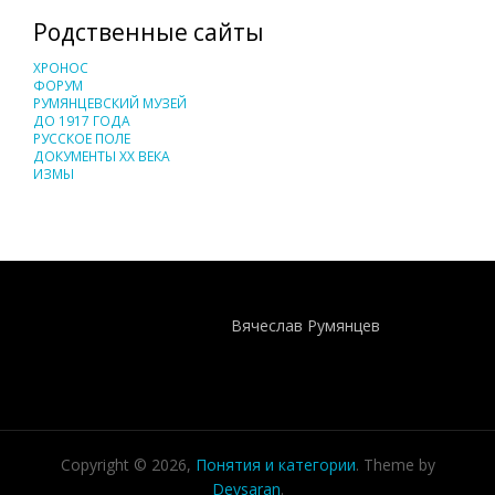
Родственные сайты
ХРОНОС
ФОРУМ
РУМЯНЦЕВСКИЙ МУЗЕЙ
ДО 1917 ГОДА
РУССКОЕ ПОЛЕ
ДОКУМЕНТЫ XX ВЕКА
ИЗМЫ
Понятия И Категории - Исторический Проект ХРОНОС
WEB-редактор
Вячеслав Румянцев
Copyright © 2026,
Понятия и категории
. Theme by
Devsaran
.