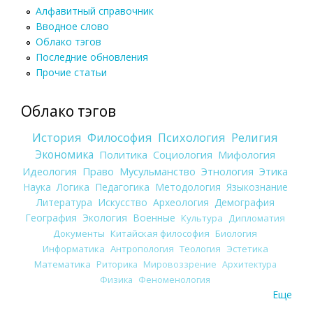
Алфавитный справочник
Вводное слово
Облако тэгов
Последние обновления
Прочие статьи
Облако тэгов
История
Философия
Психология
Религия
Экономика
Политика
Социология
Мифология
Идеология
Право
Мусульманство
Этнология
Этика
Наука
Логика
Педагогика
Методология
Языкознание
Литература
Искусство
Археология
Демография
География
Экология
Военные
Культура
Дипломатия
Документы
Китайская философия
Биология
Информатика
Антропология
Теология
Эстетика
Математика
Риторика
Мировоззрение
Архитектура
Физика
Феноменология
Еще