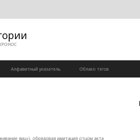
гории
 ХРОНОС
Алфавитный указатель
Облако тэгов
иживание яиц»), обрядовая имитация отцом акта