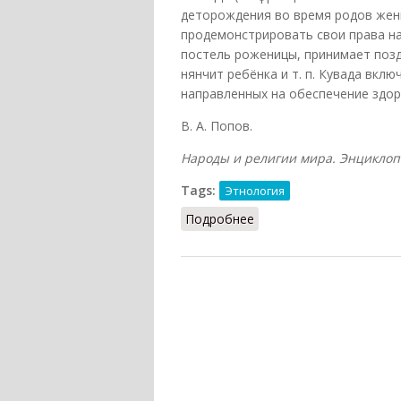
деторождения во время родов жены
продемонстрировать свои права на
постель роженицы, принимает позд
нянчит ребёнка и т. п. Кувада вк
направленных на обеспечение здор
В. А. Попов.
Народы и религии мира. Энциклопед
Tags:
Этнология
Подробнее
о Кувада