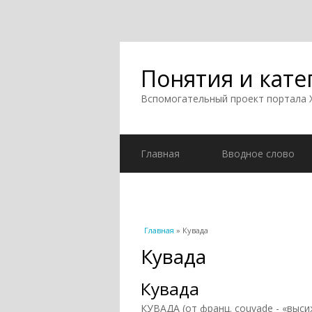
Понятия и кате
Вспомогательный проект портала
Главная
Вводное слово
Вы здесь
Главная
» Кувада
Кувада
Кувада
КУВАДА (от франц. couvade - «выс