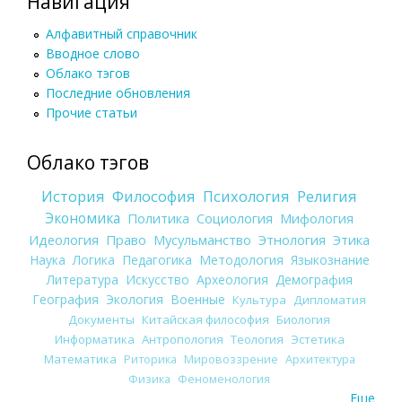
Навигация
Алфавитный справочник
Вводное слово
Облако тэгов
Последние обновления
Прочие статьи
Облако тэгов
История
Философия
Психология
Религия
Экономика
Политика
Социология
Мифология
Идеология
Право
Мусульманство
Этнология
Этика
Наука
Логика
Педагогика
Методология
Языкознание
Литература
Искусство
Археология
Демография
География
Экология
Военные
Культура
Дипломатия
Документы
Китайская философия
Биология
Информатика
Антропология
Теология
Эстетика
Математика
Риторика
Мировоззрение
Архитектура
Физика
Феноменология
Еще