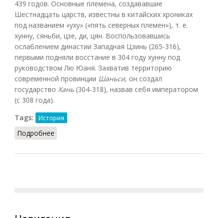
439 годов. Основные племена, создававшие
Шестнадцать царств, известны в китайских хрониках
под названием «уху» («пять северных племен»), т. е.
хунну, сяньби, цзе, ди, цян. Воспользовавшись
ослаблением династии Западная Цзинь (265-316),
первыми подняли восстание в 304 году хунну под
руководством Лю Юаня. Захватив территорию
современной провинции
Шаньси
, он создал
государство
Хань
(304-318), назвав себя императором
(с 308 года).
Tags:
История
Подробнее
о Шестнадцать царств