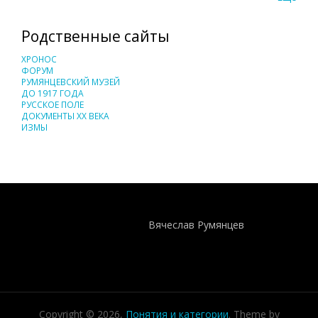
Родственные сайты
ХРОНОС
ФОРУМ
РУМЯНЦЕВСКИЙ МУЗЕЙ
ДО 1917 ГОДА
РУССКОЕ ПОЛЕ
ДОКУМЕНТЫ XX ВЕКА
ИЗМЫ
Понятия И Категории - Исторический Проект ХРОНОС
WEB-редактор
Вячеслав Румянцев
Copyright © 2026,
Понятия и категории
. Theme by