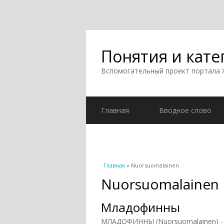
Понятия и кате
Вспомогательный проект портала
Главная
Вводное слово
Вы здесь
Главная
» Nuorsuomalainen
Nuorsuomalainen
Младофинны
МЛАДОФИННЫ (Nuorsuomalainen) - п