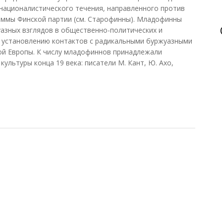
 националистического течения, направленного против
аммы Финской партии (см. Старофинны). Младофинны
азных взглядов в общественно-политических и
к установлению контактов с радикальными буржуазными
ой Европы. К числу младофиннов принадлежали
ультуры конца 19 века: писатели М. Кант, Ю. Ахо,