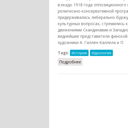
в.екадо 1918 года оппозиционного
религиозно-консервативной прогр
придерживались либерально-буржу
культурных вопросах, стремились 
движениями Скандинавии и Западн
виднейшие представители финской к
художники А. Галлен-Каллела и П.
Tags:
История
Идеология
Подробнее
о Младофинны