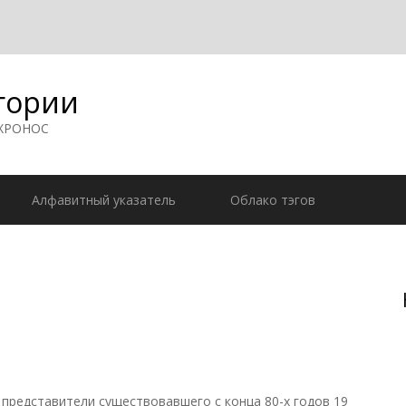
гории
 ХРОНОС
Алфавитный указатель
Облако тэгов
редставители существовавшего с конца 80-х годов 19