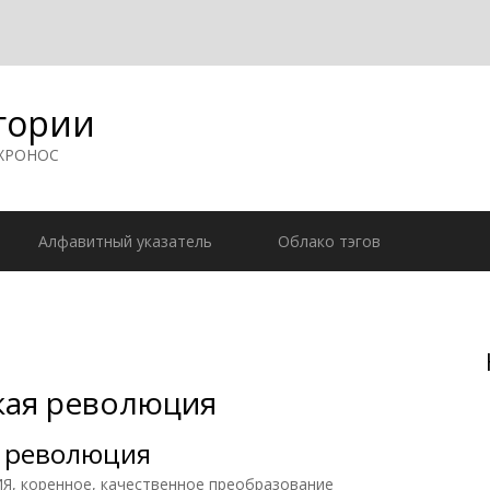
гории
 ХРОНОС
Алфавитный указатель
Облако тэгов
кая революция
я революция
 коренное, качественное преобразование