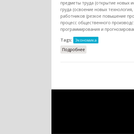
предметы труда (открытие новых и
груда (освоение новых технология,
работников (резкое повышение про
процесс общественного производст
программирования и прогнозирован
Tags:
Экономика
Подробнее
о Научно-техническая р