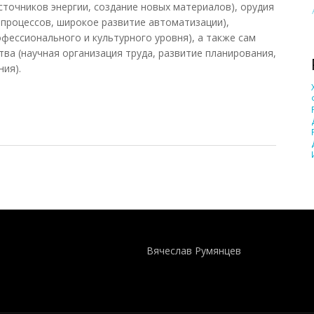
сточников энергии, создание новых материалов), орудия
 процессов, широкое развитие автоматизации),
фессионального и культурного уровня), а также сам
ва (научная организация труда, развитие планирования,
ия).
еволюция (ГЭС, 1988)
Понятия И Категории - Исторический Проект ХРОНОС
WEB-редактор
Вячеслав Румянцев