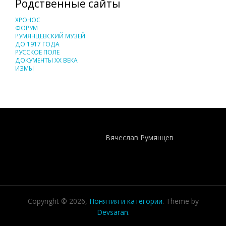
Родственные сайты
ХРОНОС
ФОРУМ
РУМЯНЦЕВСКИЙ МУЗЕЙ
ДО 1917 ГОДА
РУССКОЕ ПОЛЕ
ДОКУМЕНТЫ XX ВЕКА
ИЗМЫ
Понятия И Категории - Исторический Проект ХРОНОС
WEB-редактор
Вячеслав Румянцев
Copyright © 2026,
Понятия и категории
. Theme by
Devsaran
.