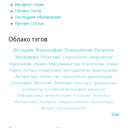
Вводное слово
Облако тэгов
Последние обновления
Прочие статьи
Облако тэгов
История
Философия
Психология
Религия
Экономика
Политика
Социология
Мифология
Идеология
Право
Мусульманство
Этнология
Этика
Наука
Логика
Педагогика
Методология
Языкознание
Литература
Искусство
Археология
Демография
География
Экология
Военные
Культура
Дипломатия
Документы
Китайская философия
Биология
Информатика
Антропология
Теология
Эстетика
Математика
Риторика
Мировоззрение
Архитектура
Физика
Феноменология
Еще