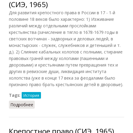
(СИЭ, 1965)
Для развития крепостного права в России в 17 - 1-й
половине 18 веков было характерно: 1) Изживание
различий между отдельными прослойками
крестьянства (зачисление в тягло в 1678-1679 годы в
светских вотчинах - задворных и деловых людей, в
монастырских - служек, служебников и детенышей и т.
д.). 2) Слияние кабальных холопов с полными, стирание
правовых граней между холопами (пашенными и
дворовыми) и крестьянами путем превращения тех и
других в ревизские души, ликвидация института
холопства (уже в конце 17 века за феодалами было
признано право брать крестьянских детей в дворовые).
Tags:
История
Подробнее
о Крепостное право в России (СИЭ, 1965)
Крепостное право (СИЭ, 1965)