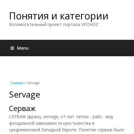
Понятия и категории
Вспомогательный проект портала ХРОНОС
Menu
Вы здесь
Главная
» Servage
Servage
Серваж
СЕРВАЖ (франц. servage, от лат. servus - раб) - вид
феодальной зависимости крестьянства в
средневековой Западной Европе. Понятие серваж было