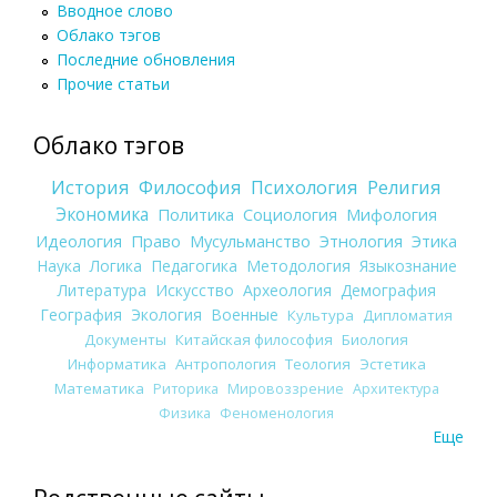
Вводное слово
Облако тэгов
Последние обновления
Прочие статьи
Облако тэгов
История
Философия
Психология
Религия
Экономика
Политика
Социология
Мифология
Идеология
Право
Мусульманство
Этнология
Этика
Наука
Логика
Педагогика
Методология
Языкознание
Литература
Искусство
Археология
Демография
География
Экология
Военные
Культура
Дипломатия
Документы
Китайская философия
Биология
Информатика
Антропология
Теология
Эстетика
Математика
Риторика
Мировоззрение
Архитектура
Физика
Феноменология
Еще