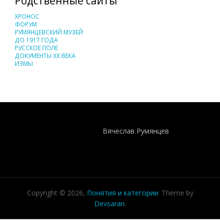
Родственные сайты
ХРОНОС
ФОРУМ
РУМЯНЦЕВСКИЙ МУЗЕЙ
ДО 1917 ГОДА
РУССКОЕ ПОЛЕ
ДОКУМЕНТЫ XX ВЕКА
ИЗМЫ
Понятия И Категории - Исторический Проект ХРОНОС
WEB-редактор
Вячеслав Румянцев
Copyright © 2026,
Понятия и категории
. Theme by
Devsaran
.