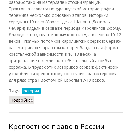
разработано на материале истории Франции.
Трактовка серважа во французской историографии
пережила несколько основных этапов. Историки
середины 19 века (Дарест де ла Шаванн, Дониоль,
Лемари) видели в серваже периода Каролингов форму,
близкую к позднеантичному колонату, а в сервах 10-12
веков - прямых потомков каролингских сервов; Серваж
рассматривался при этом как преобладающая форма
крестьянской зависимости в 10-13 веках, а
прикрепление к земле - как обязательный атрибут
серважа. В трудах этих историков серваж фактически
уподоблялся крепостному состоянию, характерному
для ряда стран Восточной Европы 17-19 веков...
Tags:
История
Подробнее
о Серваж
Крепостное право в России