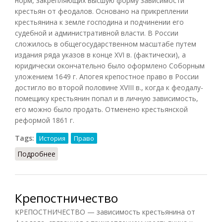
норм, закрепляющих высшую форму зависимости
крестьян от феодалов. Основано на прикреплении
крестьянина к земле господина и подчинении его
судебной и административной власти. В России
сложилось в общегосударственном масштабе путем
издания ряда указов в конце XVI в. (фактически), а
юридически окончательно было оформлено Соборным
уложением 1649 г. Апогея крепостное право в России
достигло во второй половине XVIII в., когда к феодалу-
помещику крестьянин попал и в личную зависимость,
его можно было продать. Отменено крестьянской
реформой 1861 г.
Tags:
История
Право
Подробнее
о Крепостное право (Орлов, 2012)
Крепостничество
КРЕПОСТНИЧЕСТВО — зависимость крестьянина от