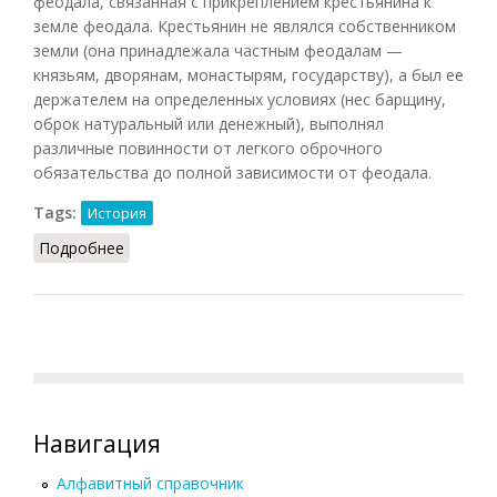
феодала, связанная с прикреплением крестьянина к
земле феодала. Крестьянин не являлся собственником
земли (она принадлежала частным феодалам —
князьям, дворянам, монастырям, государству), а был ее
держателем на определенных условиях (нес барщину,
оброк натуральный или денежный), выполнял
различные повинности от легкого оброчного
обязательства до полной зависимости от феодала.
Tags:
История
Подробнее
о Крепостничество
Навигация
Алфавитный справочник