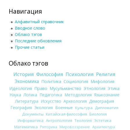
Навигация
Алфавитный справочник
Вводное слово
Облако тэгов
Последние обновления
Прочие статьи
Облако тэгов
История
Философия
Психология
Религия
Экономика
Политика
Социология
Мифология
Идеология
Право
Мусульманство
Этнология
Этика
Наука
Логика
Педагогика
Методология
Языкознание
Литература
Искусство
Археология
Демография
География
Экология
Военные
Культура
Дипломатия
Документы
Китайская философия
Биология
Информатика
Антропология
Теология
Эстетика
Математика
Риторика
Мировоззрение
Архитектура