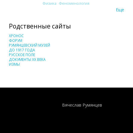
Физика
Феноменология
Еще
Родственные сайты
ХРОНОС
ФОРУМ
РУМЯНЦЕВСКИЙ МУЗЕЙ
ДО 1917 ГОДА
РУССКОЕ ПОЛЕ
ДОКУМЕНТЫ XX ВЕКА
ИЗМЫ
Понятия И Категории - Исторический Проект ХРОНОС
WEB-редактор
Вячеслав Румянцев