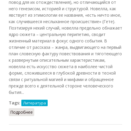
повод для их отождествления), но отличающийся от
него генезисом, историей и структурой. Новелла, как
явствует из этимологии ее названия, «есть ничто иное,
как случившееся неслыханное происшествие» (Гете).
Поэтизируя некий случай, новелла предельно обнажает
ядро сюжета – центральную перипетию, сводит
жизненный материал в фокус одного события. В
отличие от рассказа – жанра, выдвигающего на первый
план словесную фактуру повествования и тяготеющего
к развернутым описательным характеристикам,
новелла есть искусство сюжета в наиболее чистой
форме, сложившееся в глубокой древности в тесной
связи с ритуальной магией и мифами и обращенное
прежде всего к деятельной стороне человеческого
бытия...
Tags:
Литература
Подробнее
о Новелла