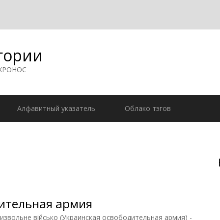
гории
 ХРОНОС
Алфавитный указатель
Облако тэгов
ительная армия
извольне вiйсько (Украинская освободительная армия) -