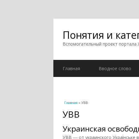
Понятия и кате
Вспомогательный проект портала
Главная
Вводное слово
Вы здесь
Главная
» УВВ
УВВ
Украинская освобод
УВВ — от украинского Украiнське в