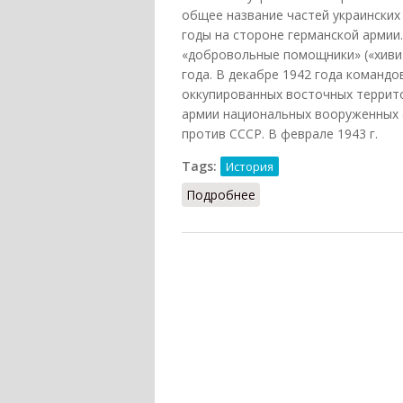
общее название частей украински
годы на стороне германской армии
«добровольные помощники» («хиви»
года. В декабре 1942 года команд
оккупированных восточных террит
армии национальных вооруженных 
против СССР. В феврале 1943 г.
Tags:
История
Подробнее
о Украинская освободи