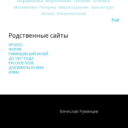
Информатика
Антропология
Теология
Эстетика
Математика
Риторика
Мировоззрение
Архитектура
Физика
Феноменология
Еще
Родственные сайты
ХРОНОС
ФОРУМ
РУМЯНЦЕВСКИЙ МУЗЕЙ
ДО 1917 ГОДА
РУССКОЕ ПОЛЕ
ДОКУМЕНТЫ XX ВЕКА
ИЗМЫ
Понятия И Категории - Исторический Проект ХРОНОС
WEB-редактор
Вячеслав Румянцев