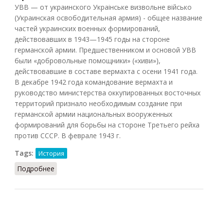
УВВ — от украинского Украiнське визвольне вiйсько
(Украинская освободительная армия) - общее название
частей украинских военных формирований,
действовавших в 1943—1945 годы на стороне
германской армии. Предшественником и основой УВВ
были «добровольные помощники» («хиви»),
действовавшие в составе вермахта с осени 1941 года.
В декабре 1942 года командование вермахта и
руководство министерства оккупированных восточных
территорий признало необходимым создание при
германской армии национальных вооруженных
формирований для борьбы на стороне Третьего рейха
против СССР. В феврале 1943 г.
Tags:
История
Подробнее
о Украинская освободительная армия