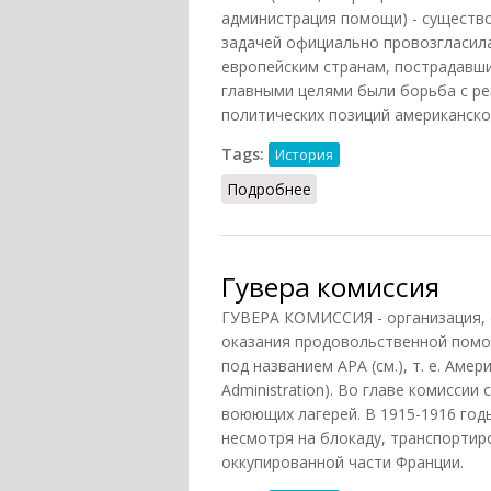
администрация помощи) - существов
задачей официально провозгласил
европейским странам, пострадавш
главными целями были борьба с р
политических позиций американско
Tags:
История
Подробнее
о Американская админи
Гувера комиссия
ГУВЕРА КОМИССИЯ - организация, 
оказания продовольственной помо
под названием АРА (см.), т. е. Аме
Administration). Во главе комиссии
воюющих лагерей. В 1915-1916 год
несмотря на блокаду, транспортир
оккупированной части Франции.