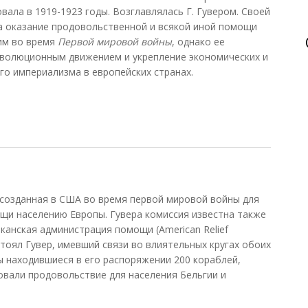
ала в 1919-1923 годы. Возглавлялась Г. Гувером. Своей
а оказание продовольственной и всякой иной помощи
им во время
Первой мировой войны
, однако ее
еволюционным движением и укрепление экономических и
го империализма в европейских странах.
страция помощи (АРА)
созданная в США во время первой мировой войны для
щи населению Европы. Гувера комиссия известна также
риканская администрация помощи (American Relief
 стоял Гувер, имевший связи во влиятельных кругах обоих
ы находившиеся в его распоряжении 200 кораблей,
овали продовольствие для населения Бельгии и