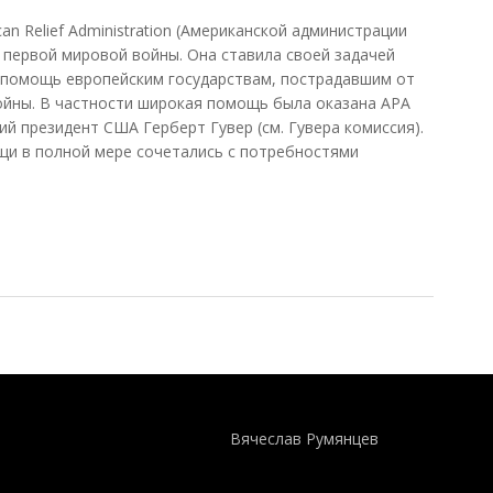
an Relief Administration (Американской администрации
 первой мировой войны. Она ставила своей задачей
 помощь европейским государствам, пострадавшим от
ойны. В частности широкая помощь была оказана АРА
ий президент США Герберт Гувер (см. Гувера комиссия).
щи в полной мере сочетались с потребностями
Понятия И Категории - Исторический Проект ХРОНОС
WEB-редактор
Вячеслав Румянцев