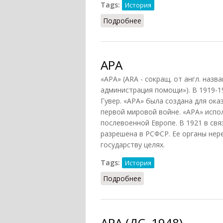
Tags:
История
Подробнее
о Гувера комиссия
АРА
«АРА» (ARA - сокращ. от англ. назва
администрация помощи»). В 1919-1
Гувер. «АРА» была создана для ок
первой мировой войне. «АРА» испо
послевоенной Европе. В 1921 в св
разрешена в РСФСР. Ее органы нер
государству целях.
Tags:
История
Подробнее
о АРА
АРА (ДС, 1948)