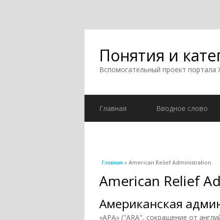
Понятия и кате
Вспомогательный проект портала
Главная
Вводное слово
Вы здесь
Главная
» American Relief Administration
American Relief Ad
Американская адми
«АРА» ("ARA", сокращение от англий