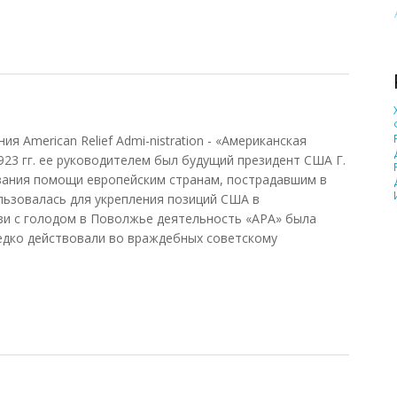
ния American Relief Admi-nistration - «Американская
923 гг. ее руководителем был будущий президент США Г.
азания помощи европейским странам, пострадавшим в
льзовалась для укрепления позиций США в
язи с голодом в Поволжье деятельность «АРА» была
едко действовали во враждебных советскому