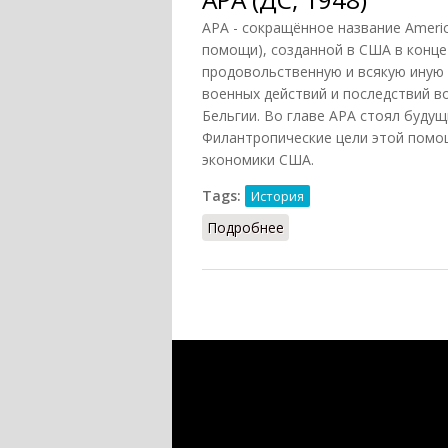
АРА - сокращённое название Americ
помощи), созданной в США в конце
продовольственную и всякую иную
военных действий и последствий в
Бельгии. Во главе АРА стоял будущ
Филантропические цели этой помо
экономики США.
Tags:
История
Подробнее
о АРА (ДС, 1948)