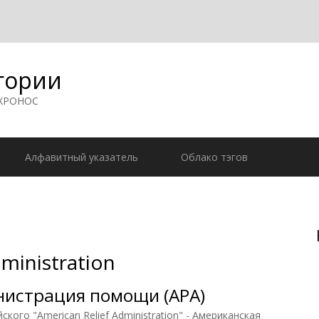
гории
 ХРОНОС
Алфавитный указатель
Облако тэгов
ministration
нистрация помощи (АРА)
ского "American Relief Administration" - Американская