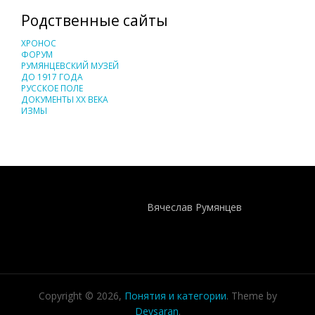
Родственные сайты
ХРОНОС
ФОРУМ
РУМЯНЦЕВСКИЙ МУЗЕЙ
ДО 1917 ГОДА
РУССКОЕ ПОЛЕ
ДОКУМЕНТЫ XX ВЕКА
ИЗМЫ
Понятия И Категории - Исторический Проект ХРОНОС
WEB-редактор
Вячеслав Румянцев
Copyright © 2026,
Понятия и категории
. Theme by
Devsaran
.