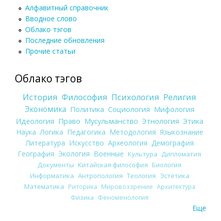
Алфавитный справочник
Вводное слово
Облако тэгов
Последние обновления
Прочие статьи
Облако тэгов
История
Философия
Психология
Религия
Экономика
Политика
Социология
Мифология
Идеология
Право
Мусульманство
Этнология
Этика
Наука
Логика
Педагогика
Методология
Языкознание
Литература
Искусство
Археология
Демография
География
Экология
Военные
Культура
Дипломатия
Документы
Китайская философия
Биология
Информатика
Антропология
Теология
Эстетика
Математика
Риторика
Мировоззрение
Архитектура
Физика
Феноменология
Еще