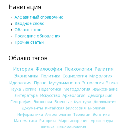
Навигация
Алфавитный справочник
Вводное слово
Облако тэгов
Последние обновления
Прочие статьи
Облако тэгов
История
Философия
Психология
Религия
Экономика
Политика
Социология
Мифология
Идеология
Право
Мусульманство
Этнология
Этика
Наука
Логика
Педагогика
Методология
Языкознание
Литература
Искусство
Археология
Демография
География
Экология
Военные
Культура
Дипломатия
Документы
Китайская философия
Биология
Информатика
Антропология
Теология
Эстетика
Математика
Риторика
Мировоззрение
Архитектура
Физика
Феноменология