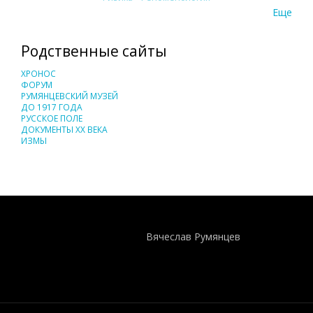
Еще
Родственные сайты
ХРОНОС
ФОРУМ
РУМЯНЦЕВСКИЙ МУЗЕЙ
ДО 1917 ГОДА
РУССКОЕ ПОЛЕ
ДОКУМЕНТЫ XX ВЕКА
ИЗМЫ
Понятия И Категории - Исторический Проект ХРОНОС
WEB-редактор
Вячеслав Румянцев