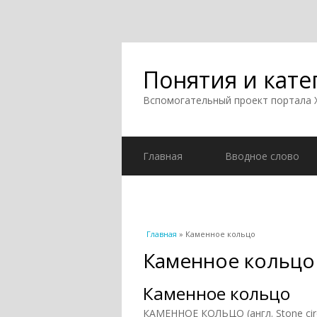
Понятия и кате
Вспомогательный проект портала
Главная
Вводное слово
Вы здесь
Главная
» Каменное кольцо
Каменное кольцо
Каменное кольцо
КАМЕННОЕ КОЛЬЦО (англ. Stone circl