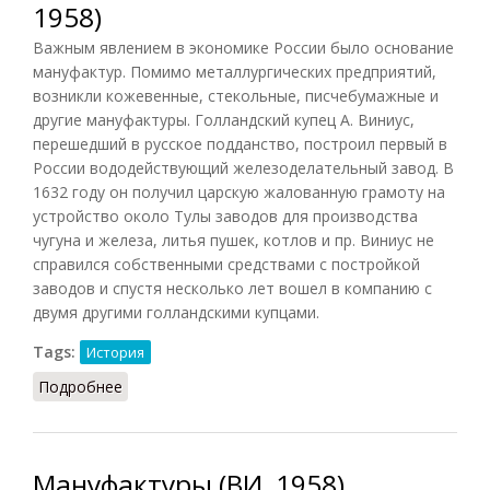
1958)
Важным явлением в экономике России было основание
мануфактур. Помимо металлургических предприятий,
возникли кожевенные, стекольные, писчебумажные и
другие мануфактуры. Голландский купец А. Виниус,
перешедший в русское подданство, построил первый в
России вододействующий железоделательный завод. В
1632 году он получил царскую жалованную грамоту на
устройство около Тулы заводов для производства
чугуна и железа, литья пушек, котлов и пр. Виниус не
справился собственными средствами с постройкой
заводов и спустя несколько лет вошел в компанию с
двумя другими голландскими купцами.
Tags:
История
Подробнее
о Мануфактуры в России (ВИ, 1958)
Мануфактуры (ВИ, 1958)