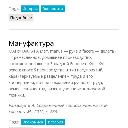
Tags:
История
Экономика
Подробнее
о Ремесло и мануфактуры [в эпоху Эдо]
Мануфактура
МАНУФАКТУРА (лат. manus — рука и facere — делать)
— ремесленное, домашнее производство,
господствовавшее в Западной Европе в XVI—XVIII
веков; способ производства и тип предприятий,
характеризуемые разделением труда и его
кооперацией, но при сохранении ручного труда,
ремесленничества, низком уровне используемой
техники.
Райзберг Б.А. Современный социоэкономический
словарь. М., 2012, с. 266.
Tags:
Экономика
История