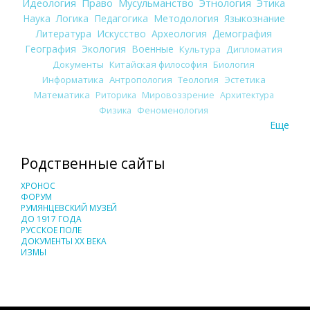
Идеология
Право
Мусульманство
Этнология
Этика
Наука
Логика
Педагогика
Методология
Языкознание
Литература
Искусство
Археология
Демография
География
Экология
Военные
Культура
Дипломатия
Документы
Китайская философия
Биология
Информатика
Антропология
Теология
Эстетика
Математика
Риторика
Мировоззрение
Архитектура
Физика
Феноменология
Еще
Родственные сайты
ХРОНОС
ФОРУМ
РУМЯНЦЕВСКИЙ МУЗЕЙ
ДО 1917 ГОДА
РУССКОЕ ПОЛЕ
ДОКУМЕНТЫ XX ВЕКА
ИЗМЫ