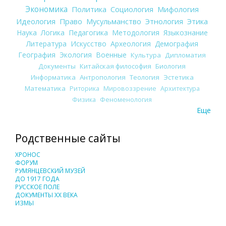
Экономика
Политика
Социология
Мифология
Идеология
Право
Мусульманство
Этнология
Этика
Наука
Логика
Педагогика
Методология
Языкознание
Литература
Искусство
Археология
Демография
География
Экология
Военные
Культура
Дипломатия
Документы
Китайская философия
Биология
Информатика
Антропология
Теология
Эстетика
Математика
Риторика
Мировоззрение
Архитектура
Физика
Феноменология
Еще
Родственные сайты
ХРОНОС
ФОРУМ
РУМЯНЦЕВСКИЙ МУЗЕЙ
ДО 1917 ГОДА
РУССКОЕ ПОЛЕ
ДОКУМЕНТЫ XX ВЕКА
ИЗМЫ